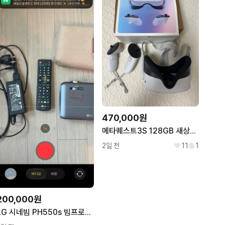
470,000원
메타퀘스트3S 128GB 새상품급
2일 전
11
1
200,000원
LG 시네빔 PH550s 빔프로젝터 (구성품 풀셋)