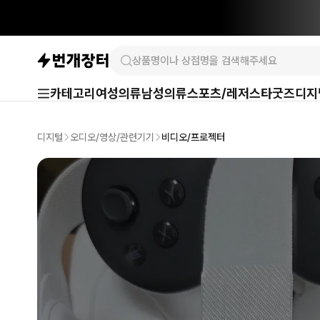
카테고리
여성의류
남성의류
스포츠/레저
스타굿즈
디지
디지털
오디오/영상/관련기기
비디오/프로젝터