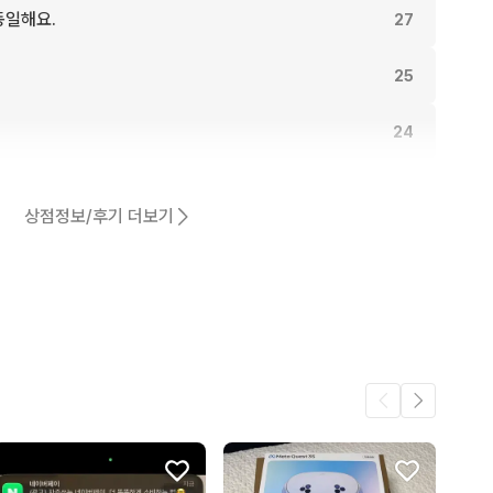
동일해요.
27
25
24
23
상점정보/후기 더보기
21
어요.
16
2
.
2
2