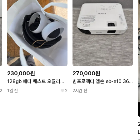
230,000원
270,000원
a
128gb 메타 퀘스트 오큘러스퀘스트 2 판매합니다!
빔프로젝터 엡손 eb-e10 3600 빔프로젝트
2
1일 전
2
2시간 전