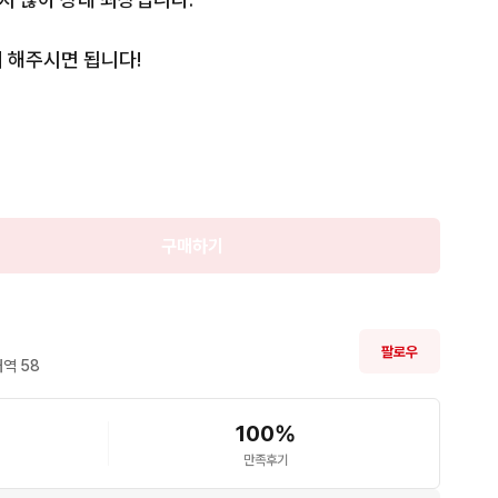
 해주시면 됩니다!
판매

완료
구매하기
팔로우
역 
58
100
%
만족후기