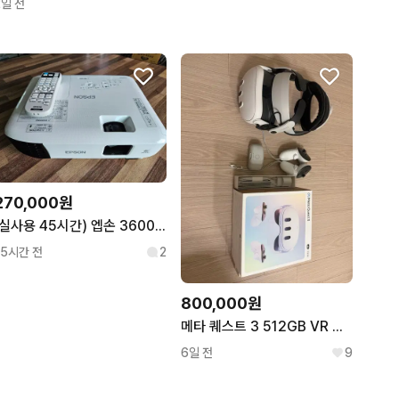
2일 전
270,000원
(실사용 45시간) 엡손 3600안시 EB-E10 빔프로젝터
15시간 전
2
800,000원
메타 퀘스트 3 512GB VR 기기
6일 전
9