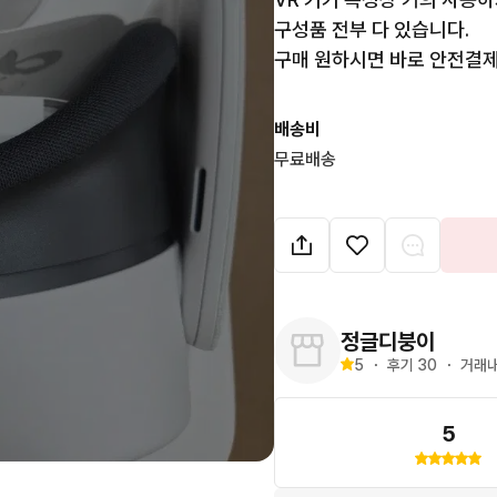
구성품 전부 다 있습니다. 

구매 원하시면 바로 안전결제
배송비
무료배송
정글디붕이
5
・
후기 
30
・
거래내
5