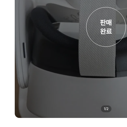
판매

완료
1
/
2