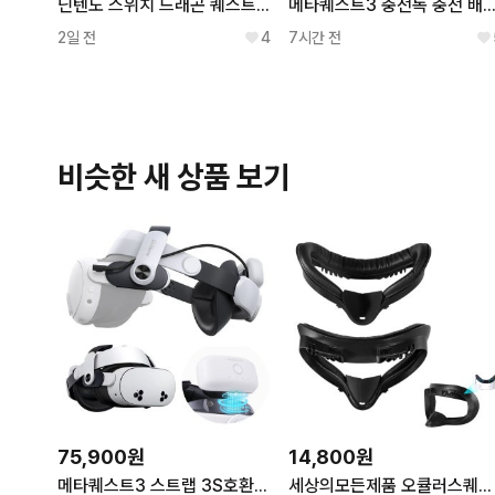
닌텐도 스위치 드래곤 퀘스트 3 한글지원
메타퀘스트3 충전독 충전 배터리 포함 충전기
2일 전
4
7시간 전
비슷한 새 상품 보기
75,900원
14,800원
메타퀘스트3 스트랩 3S호환 배터리 헤일로 헤드스트랩 BOBOVR M3PRO 악세사리
세상의모든제품 오큘러스퀘스트2 메타퀘스트2 3 3S 가죽 안면폼 김서림방지 빛샘방지