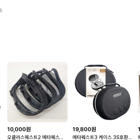
 박스셋
5
10,000원
19,800원
오큘러스퀘스트2 메타퀘스트2 안면폼 흑어환기 한국형 와사비 V2
메타퀘스트3 케이스 3S호환 가방 악세사리 휴대용 보관 풀커버