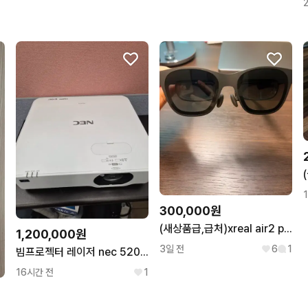
300,000원
(새상품급,급처)xreal air2 pro ar글래스 판매합니다!
1,200,000원
3일 전
6
1
빔프로젝터 레이저 nec 5200안시 wuxga
16시간 전
1