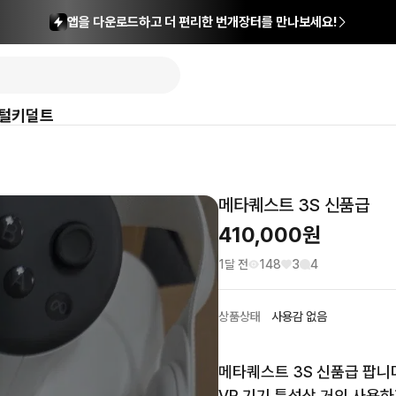
앱을 다운로드하고 더 편리한 번개장터를 만나보세요!
털
키덜트
메타퀘스트 3S 신품급
410,000
원
1달 전
148
3
4
상품상태
사용감 없음
메타퀘스트 3S 신품급 팝니다.
VR 기기 특성상 거의 사용하