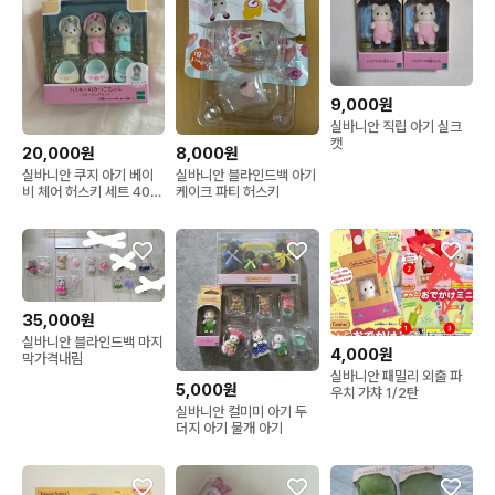
9,000원
실바니안 직립 아기 실크
캣
20,000원
8,000원
실바니안 쿠지 아기 베이
실바니안 블라인드백 아기
비 체어 허스키 세트 40주
케이크 파티 허스키
년 가족 늑대
35,000원
실바니안 블라인드백 마지
4,000원
막가격내림
실바니안 패밀리 외출 파
5,000원
우치 가챠 1/2탄
실바니안 컬미미 아기 두
더지 아기 물개 아기