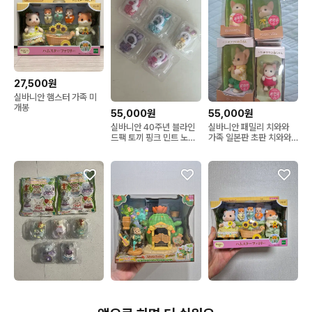
27,500원
실바니안 햄스터 가족 미
개봉
55,000원
55,000원
실바니안 40주년 블라인
실바니안 패밀리 치와와
드팩 토끼 핑크 민트 노랑
가족 일본판 초판 치와와
빨강 보라 실바니안패밀리
직립아기
43,000원
28,000원
30,000원
실바니안 선인장 하우스의
실바니안 햄스터 가족
<코알라만 남음> 실바니