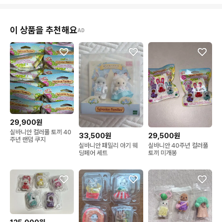
이 상품을 추천해요
AD
29,900원
실바니안 컬러풀 토끼 40
33,500원
29,500원
주년 랜덤 쿠지
실바니안 패밀리 아기 웨
실바니안 40주년 컬러풀
딩페어 세트
토끼 미개봉