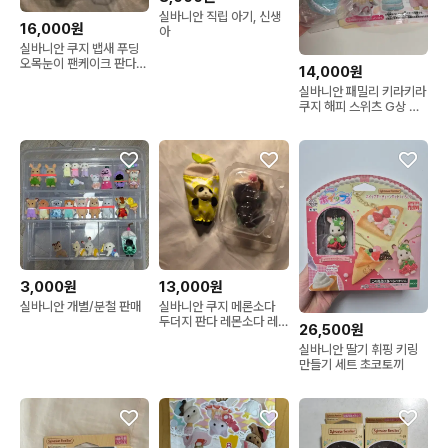
실바니안 직립 아기, 신생
16,000원
아
실바니안 쿠지 뱁새 푸딩
오목눈이 팬케이크 판다
14,000원
음료수 라떼고양이 해피스
실바니안 패밀리 키라키라
위츠
쿠지 해피 스위츠 G상 프
렌치불독 마카롱
3,000원
13,000원
실바니안 개별/분철 판매
실바니안 쿠지 메론소다
두더지 판다 레몬소다 레
26,500원
모네이드
실바니안 딸기 휘핑 키링
만들기 세트 초코토끼