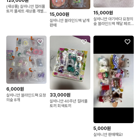
125,000원
(새상품) 실바니안 컬러풀
토끼 풀세트 새상품 개별
15,000원
15,000원
노랑 보라 빨강
실바니안 아기바다 요정의
실바니안 블라인드백 낱개
숲 블라인드백 해달 페르
판매
시안고양이
6,000원
33,000원
실바니안 블라인드팩 요정
의숲 8개
실바니안 40주년 컬러풀
토끼 회색토끼
5,000원
실바니안 판매해요!