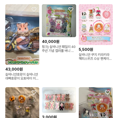
40,000원
핑크) 실바니안 패밀리 40
5,500원
주년 기념 컬러풀 버니 코
실바니안 쿠지 키라키라
스튬 베이비 블라인드팩
해피스위츠 G상 팬케이크
고양이 설표
43,000원
실바니안호랑이 실바니안
아빠호랑이 오토바이 미개
봉
3,000원