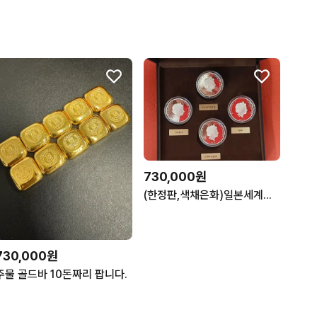
730,000원
(한정판,색채은화)일본세계유산'순환하는사계' 4온스 99.99%
730,000원
주물 골드바 10돈짜리 팝니다.