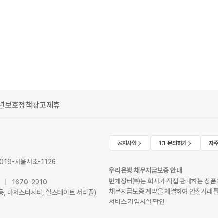
년보호정책
광고제휴
공지사항
1:1 문의하기
자주
2019-서울서초-1126
우리은행 채무지급보증 안내
번개장터㈜는 회사가 직접 판매하는 상품에
41 | 1670-2910
채무지급보증 계약을 체결하여 안전거래를
서초동, 마제스타시티, 힐스테이트 서리풀)
서비스 가입사실 확인