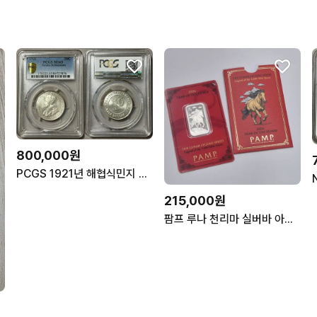
800,000원
PCGS 1921년 해협식민지 에드워드 7세 MS65 50센트 은화
215,000원
팜프 루나 천리마 실버바 아프로디테 은화 코인 같이 팝니다.