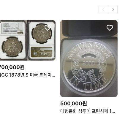
700,000원
NGC 1878년 S 미국 트레이드 달러 무역 은화
500,000원
대형은화 상투메 프린시페 1999년 5000 도브라 밀레니엄 카운트 다운 프루프