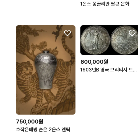
1온스 몽골리안 팔콘 은화
600,000원
1903년B 영국 브리티시 트레이드 달러 은화
750,000원
호작은매병 순은 2온스 엔틱