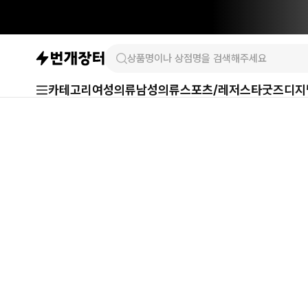
카테고리
여성의류
남성의류
스포츠/레저
스타굿즈
디지