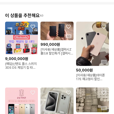
이 상품을 추천해요
AD
AD
990,000원
[미사용/새상품]갤럭시Z
AD
폴드8 할인특가 [갤럭시
S23,24,25,26시리즈 재
9,000,000원
고정리 / Z플립,폴드
AD
(매입)닌텐도 플스 스위치
5,6,7시리즈 재고정리]
3DS DS 게임기 칩 타이
50,000원
틀 최고가 삽니다
[미사용/새상품]아이폰
17E 재고정리 할인
[13,14,15,16,프로]
AD