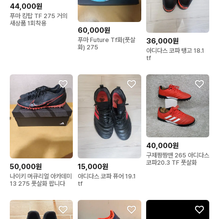
44,000원
푸마 킹탑 TF 275 거의
새상품 1회착용
60,000원
푸마 Future Tf화(풋살
36,000원
화) 275
아디다스 코파 탱고 18.1
tf
40,000원
구제짱짱맨 265 아디다스
코파20.3 TF 풋살화
50,000원
15,000원
나이키 머큐리얼 아카데미
아디다스 코파 퓨어 19.1
13 275 풋살화 팝니다
tf