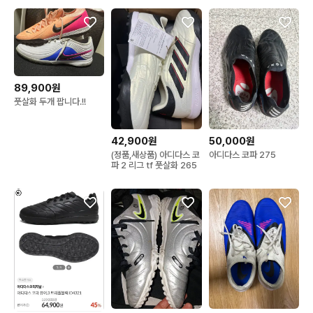
89,900원
풋살화 두개 팝니다.!!
42,900원
50,000원
(정품,새상품) 아디다스 코
아디다스 코파 275
파 2 리그 tf 풋살화 265