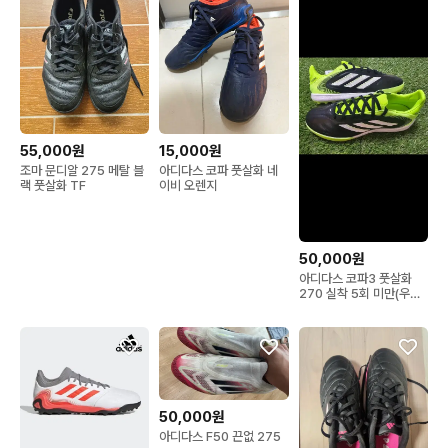
55,000원
15,000원
조마 문디알 275 메탈 블
아디다스 코파 풋살화 네
랙 풋살화 TF
이비 오렌지
50,000원
아디다스 코파3 풋살화
270 실착 5회 미만(우파
워 깔창 포함)
50,000원
아디다스 F50 끈없 275