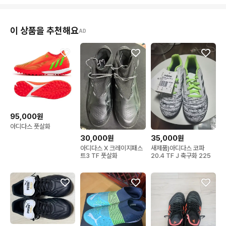
이 상품을 추천해요
AD
95,000원
아디다스 풋살화
30,000원
35,000원
아디다스 X 크레이지패스
새제품)아디다스 코파
트3 TF 풋살화
20.4 TF J 축구화 225