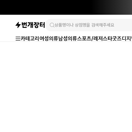
카테고리
여성의류
남성의류
스포츠/레저
스타굿즈
디지