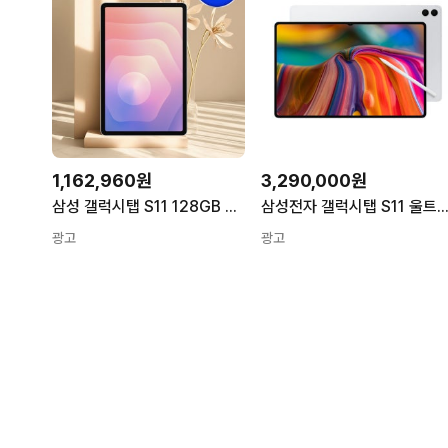
1,162,960원
3,290,000원
삼성 갤럭시탭 S11 128GB WIFI 태블릿PC 11.0형 그레이
삼성전자 갤럭시탭 S11 울트라 테블릿 PC + S팬 포함 GalaxyTab Tablet PC Wi-Fi + 셀룰
광고
광고