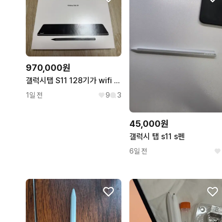
970,000원
갤럭시탭 S11 128기가 wifi 판매합니다
1일 전
9
3
45,000원
갤럭시 탭 s11 s펜
6일 전