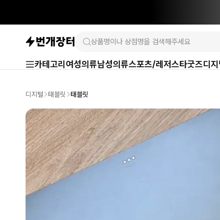
카테고리
여성의류
남성의류
스포츠/레저
스타굿즈
디지
디지털
태블릿
태블릿