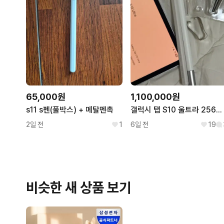
65,000원
1,100,000원
s11 s펜(풀박스) + 메탈펜촉
갤럭시 탭 S10 울트라 256GB 팝니다 / 펜 두 개와 충전기 선
2일 전
1
6일 전
19
비슷한 새 상품 보기