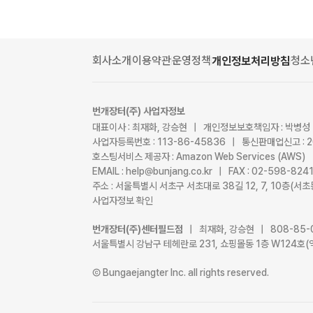
회사소개
이용약관
운영정책
청소
개인정보처리방침
번개장터(주) 사업자정보
대표이사 : 최재화, 강승현 | 개인정보보호책임자 : 박병성
사업자등록번호 : 113-86-45836 | 통신판매업신고 : 
호스팅서비스 제공자 : Amazon Web Services (AWS)
EMAIL : help@bunjang.co.kr | FAX : 02-598-82
주소 : 서울특별시 서초구 서초대로 38길 12, 7, 10층(
사업자정보 확인
번개장터(주)센터필드점
| 최재화, 강승현 | 808-85-
서울특별시 강남구 테헤란로 231, 쇼핑몰동 1층 W124호(
Ⓒ Bungaejangter Inc. all rights reserved.