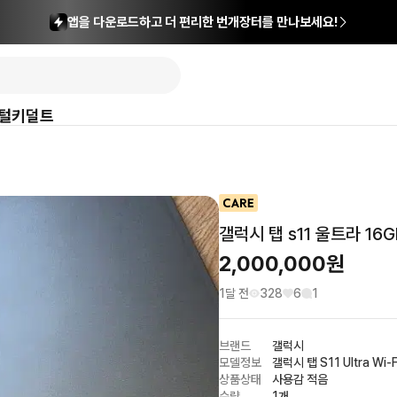
앱을 다운로드하고 더 편리한 번개장터를 만나보세요!
털
키덜트
갤럭시 탭 s11 울트라 16
2,000,000
원
1달 전
328
6
1
브랜드
갤럭시
모델정보
갤럭시 탭 S11 Ultra Wi-F
상품상태
사용감 적음
수량
1개