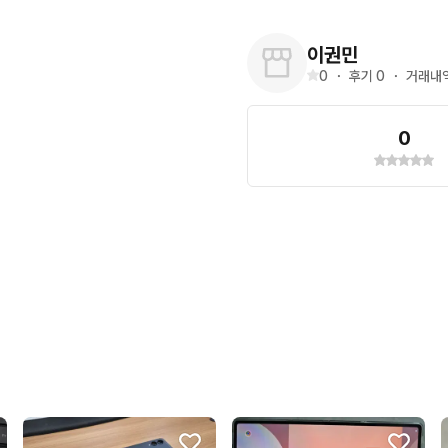
이권민
0
・
후기 
0
・
거래내역
0