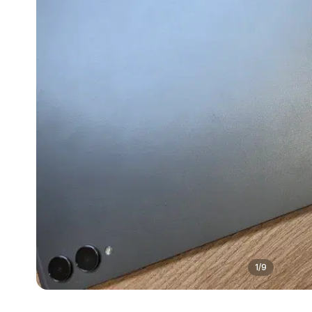
1
/
9