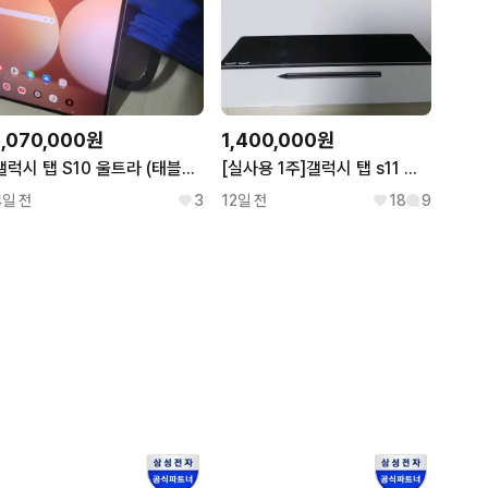
1,070,000원
1,400,000원
갤럭시 탭 S10 울트라 (태블릿PC & 가방 &펜)
[실사용 1주]갤럭시 탭 s11 울트라 256기가 wifi
4일 전
3
12일 전
18
9