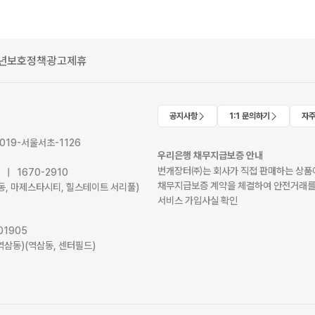
년보호정책
광고제휴
공지사항
1:1 문의하기
자주
2019-서울서초-1126
우리은행 채무지급보증 안내
번개장터㈜는 회사가 직접 판매하는 상품에
41 | 1670-2910
채무지급보증 계약을 체결하여 안전거래를
서초동, 마제스타시티, 힐스테이트 서리풀)
서비스 가입사실 확인
01905
역삼동)(역삼동, 센터필드)