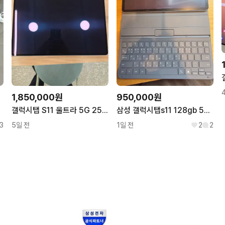
1,850,000원
950,000원
갤럭시탭 S11 울트라 5G 256GB 실버 A급 판매
삼성 갤럭시탭s11 128gb 5g 정품키보드포함
3
5일 전
1일 전
2
2