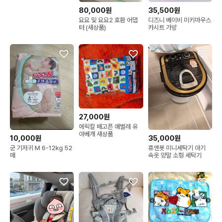
80,000원
35,500원
요요 및 요요2 호환 어댑
디즈니 베이비 미키마우스
터 (새상품)
카시트 가방
27,000원
에릭칼 배고픈 애벌레 유
아베개 새상품
35,000원
10,000원
휴앤봇 미니세탁기 아기
군 기저귀 M 6-12kg 52
속옷 양말 소형 세탁기
매