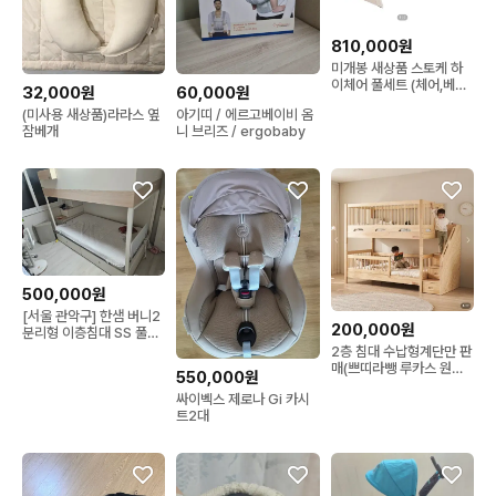
810,000원
미개봉 새상품 스토케 하
이체어 풀세트 (체어,베이
32,000원
60,000원
비세트,뉴본세트,트레이)
(미사용 새상품)라라스 옆
아기띠 / 에르고베이비 옴
잠베개
니 브리즈 / ergobaby
500,000원
[서울 관악구] 한샘 버니2
200,000원
분리형 이층침대 SS 풀세
트 (키즈 매트리스 2개 포
2층 침대 수납형계단만 판
함)
매(쁘띠라뺑 루카스 원목
550,000원
유아침대)
싸이벡스 제로나 Gi 카시
트2대