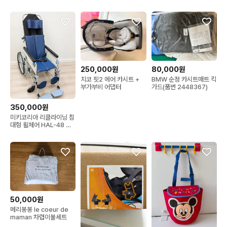
250,000원
80,000원
치코 핏2 에어 카시트 +
BMW 순정 카시트매트 킥
부가부비 어댑터
가드(품번 2448367)
350,000원
미키코리아 리클라이닝 침
대형 휠체어 HAL-48 판
매합니다.
50,000원
메리봉봉 le coeur de
maman 차렵이불세트