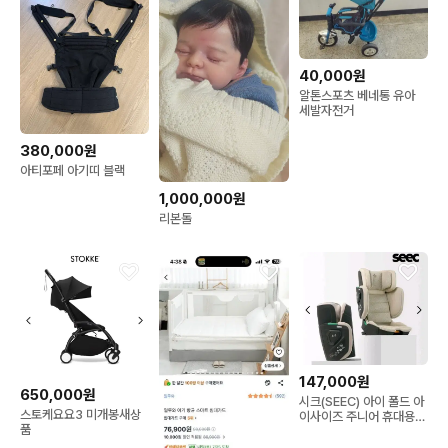
40,000원
알톤스포츠 베네통 유아
세발자전거
380,000원
아티포페 아기띠 블랙
1,000,000원
리본돌
147,000원
650,000원
시크(SEEC) 아이 폴드 아
스토케요요3 미개봉새상
이사이즈 주니어 휴대용
품
카시트 칼림베이지