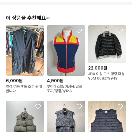
이 상품을 추천해요
AD
22,000원
JDX 여성 구스 경량 패딩
95M 66호@9949
6,000원
4,900원
여성 여름 후드 조끼 판매
루이까스텔/여성용/골프
합니다
조끼/정품/상태A