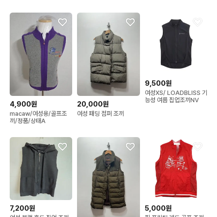
9,500원
여성XS/ LOADBLISS 기
능성 여름 집업조끼NV
4,900원
20,000원
macaw/여성용/골프조
여성 패딩 점퍼 조끼
끼/정품/상태A
7,200원
5,000원