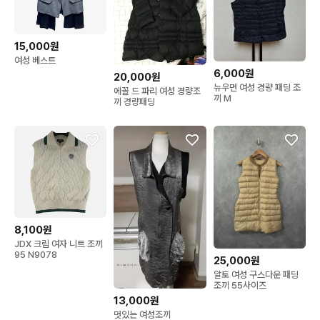
15,000원
여성 베스트
6,000원
20,000원
뉴우먼 여성 경량 패딩 조
에꼴 드 파리 여성 경량조
끼 M
끼 경량패딩
8,100원
JDX 크림 여자 니트 조끼
95 N9078
25,000원
알토 여성 구스다운 패딩
조끼 55사이즈
13,000원
멋있는 여성조끼