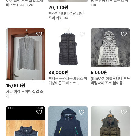
여성 블랙 후드 집업 조끼
핑 프린팅 레드 골프 조끼
베스트 F JJ3126
100
20,000원
맥스앤컴퍼니 경량 패딩
조끼 카키 38
38,000원
5,000원
벤제프 구스다운 패딩조끼
(95)여성 아놀드파머 후드
여성S 골프 베스트
바람막이 조끼 봄여름
15,000원
OT11867
카라 여성 브이넥 집업 조
끼