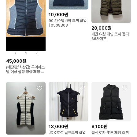
10,000원
90 카스텔바작 조끼 집업
| 0508B03
20,000원
메긴 여성 패딩 조끼 점퍼
66사이즈
45,000원
(매장판/최상급) 루이까스
텔 여성 퀼팅 경량 패딩 집
업 조끼 95/55사이즈
13,000원
8,100원
JDX 여성 골프조끼 집업
블랙 여자 후드 패딩 조끼