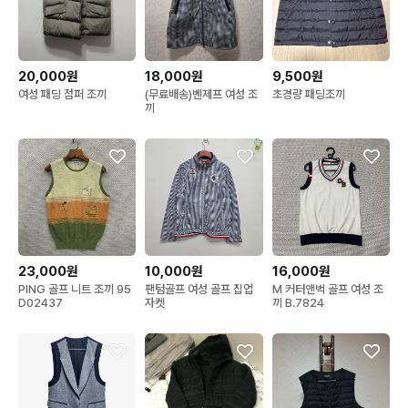
20,000원
18,000원
9,500원
여성 패딩 점퍼 조끼
(무료배송)벤제프 여성 조
초경량 패딩조끼
끼
23,000원
10,000원
16,000원
PING 골프 니트 조끼 95
팬텀골프 여성 골프 집업
M 커터앤벅 골프 여성 조
D02437
자켓
끼 B.7824