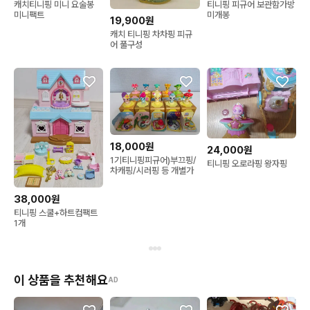
캐치티니핑 미니 요술봉
티니핑 피규어 보관함가방
미니팩트
미개봉
19,900원
캐치 티니핑 차차핑 피규
어 풀구성
18,000원
24,000원
1기티니핑피규어)부끄핑/
티니핑 오로라핑 왕자핑
차캐핑/시러핑 등 개별가
38,000원
티니핑 스쿨+하트컴팩트
1개
이 상품을 추천해요
AD