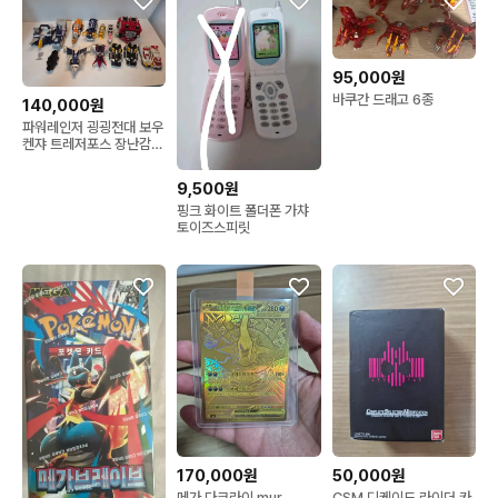
95,000원
바쿠간 드래고 6종
140,000원
파워레인저 굉굉전대 보우
켄쟈 트레저포스 장난감일
괄
9,500원
핑크 화이트 폴더폰 가챠
토이즈스피릿
170,000원
50,000원
메가 다크라이 mur
CSM 디케이드 라이더 카