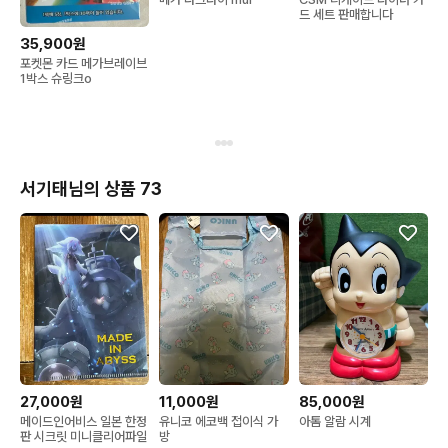
드 세트 판매합니다
35,900원
포켓몬 카드 메가브레이브
1박스 슈링크o
서기태님의 상품 73
27,000원
11,000원
85,000원
메이드인어비스 일본 한정
유니코 에코백 접이식 가
아톰 알람 시계
판 시크릿 미니클리어파일
방