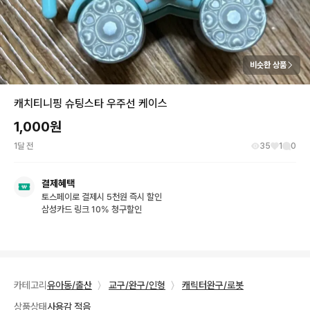
비슷한 상품
캐치티니핑 슈팅스타 우주선 케이스
1,000
원
1달 전
35
1
0
결제혜택
토스페이로 결제시 5천원 즉시 할인
삼성카드 링크 10% 청구할인
카테고리
유아동/출산
〉
교구/완구/인형
〉
캐릭터완구/로봇
상품상태
사용감 적음