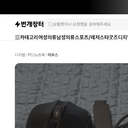
카테고리
여성의류
남성의류
스포츠/레저
스타굿즈
디지
디지털
PC/노트북
마우스