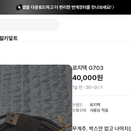
앱을 다운로드하고 더 편리한 번개장터를 만나보세요!
털
키덜트
로지텍 G703
40,000
원
1달 전
30
0
1
브랜드
로지텍
상품상태
사용감 적음
무게추, 박스만 없고 나머지