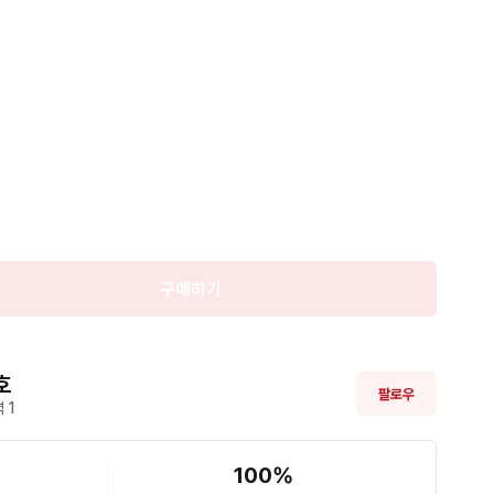
구매하기
호
팔로우
 
1
100
%