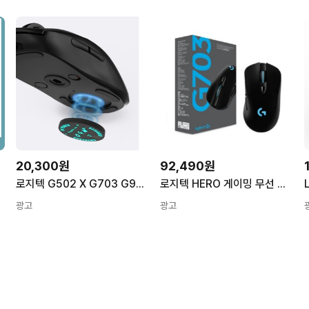
20,300원
92,490원
로지텍 G502 X G703 G903 GPW2 G 프로 X용 Qi 무선 마우스 모듈, 슈퍼라이트 마우스 쉘 파워플레이 충전 코인
로지텍 HERO 게이밍 무선 마우스 G703 MR0080
광고
광고