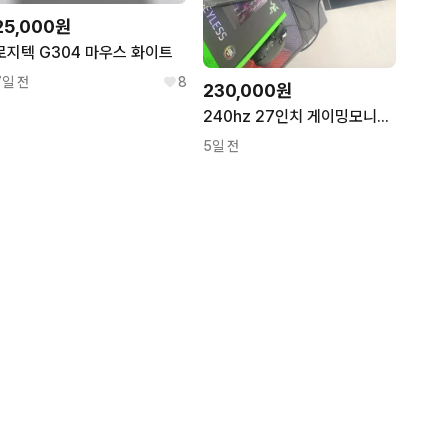
25,000원
로지텍 G304 마우스 화이트
7일 전
8
230,000원
240hz 27인치 게이밍모니터+ 로지텍 G502+ 레이저 텐키리스+헤드셋+패드
5일 전