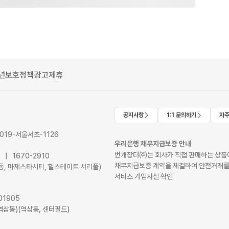
년보호정책
광고제휴
공지사항
1:1 문의하기
자주
2019-서울서초-1126
우리은행 채무지급보증 안내
번개장터㈜는 회사가 직접 판매하는 상품에
41 | 1670-2910
채무지급보증 계약을 체결하여 안전거래를
서초동, 마제스타시티, 힐스테이트 서리풀)
서비스 가입사실 확인
01905
역삼동)(역삼동, 센터필드)