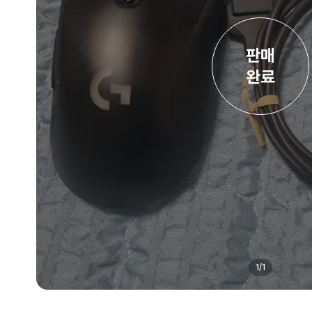
판매

완료
1
/
1