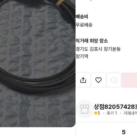
배송비
무료배송
직거래 희망 장소
경기도 김포시 장기본동

장기역
상점82057428
5
・
후기 
1
・
거래내역
5