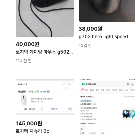
38,000원
g703 hero light speed
40,000원
13일 전
로지텍 게이밍 마우스 g502 hero 팝니다. 부산 해운대
11시간 전
145,000원
로지텍 지슈라 2c