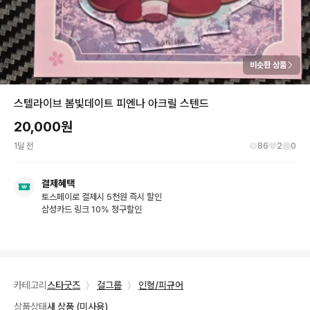
비슷한 상품
스텔라이브 봄빛데이트 피엔나 아크릴 스텐드
20,000
원
1달 전
86
2
0
결제혜택
토스페이로 결제시 5천원 즉시 할인
삼성카드 링크 10% 청구할인
카테고리
스타굿즈
〉
걸그룹
〉
인형/피규어
상품상태
새 상품 (미사용)