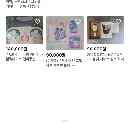
일괄) 스텔라이브 시라유
키히나 팝업특전 봄빛데이
트 터미널 스페카 콘서트
140,000원
90,000원
스텔라이브 시라유키 히나
2025 STELLIVE POP-
90,000원
봄빛데이트 얼빡쿠션
UP 봄빛 데이트 향수 히나
(미개봉) 스텔라이브 봄빛
시로 세트로 팔아요~