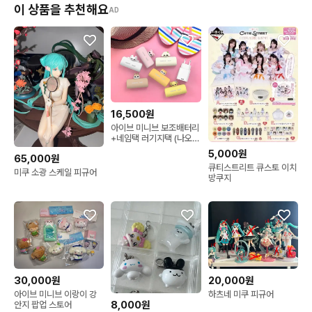
이 상품을 추천해요
AD
16,500원
아이브 미니브 보조배터리
+네임택 러기지택 (나오리
달이 이랑이 치즈 택1)
5,000원
65,000원
큐티스트리트 큐스토 이치
미쿠 소광 스케일 피규어
방쿠지
30,000원
20,000원
아이브 미니브 이랑이 강
하츠네 미쿠 피규어
8,000원
안지 팝업 스토어