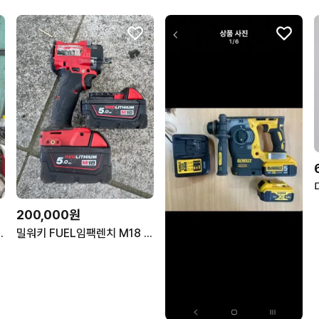
200,000원
,724다이 팝니다.
밀워키 FUEL임팩렌치 M18 FIW212 배터리2개포함