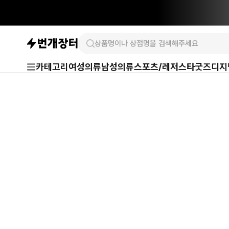
카테고리
여성의류
남성의류
스포츠/레저
스타굿즈
디지