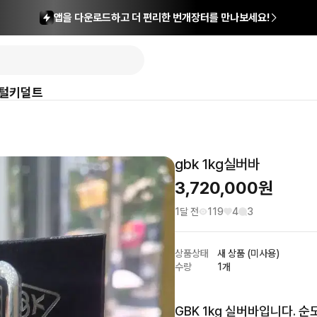
앱을 다운로드하고 더 편리한 번개장터를 만나보세요!
털
키덜트
gbk 1kg실버바
3,720,000
원
1달 전
119
4
3
상품상태
새 상품 (미사용)
수량
1개
GBK 1kg 실버바입니다. 순