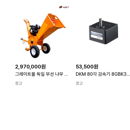
2,970,000원
53,500원
그레이트불 독일 무선 나무 파쇄기 Greatbull GBK-150 잔가지 목재 볏짚 농사
DKM 80각 감속기 8GBK360BMH (1/360
광고
광고