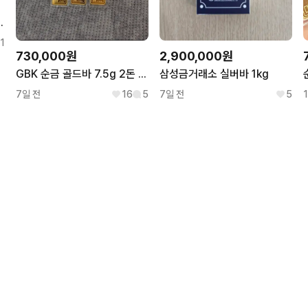
카 금괴바 판매 합니다
1
730,000원
2,900,000원
GBK 순금 골드바 7.5g 2돈 (한개남음)
삼성금거래소 실버바 1kg
7일 전
16
5
7일 전
5