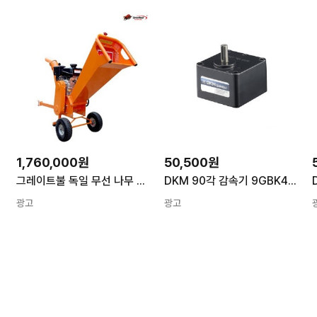
1,760,000원
50,500원
)
그레이트불 독일 무선 나무 파쇄기 Greatbull GBK-70 잔가지 목재 볏짚 분쇄기
DKM 90각 감속기 9GBK40BMH (1/40) 평행축 일반 감속기
광고
광고