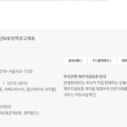
년보호정책
광고제휴
공지사항
1:1 문의하기
자주
2019-서울서초-1126
우리은행 채무지급보증 안내
번개장터㈜는 회사가 직접 판매하는 상품에
41 | 1670-2910
채무지급보증 계약을 체결하여 안전거래를
서초동, 마제스타시티, 힐스테이트 서리풀)
서비스 가입사실 확인
01905
역삼동)(역삼동, 센터필드)