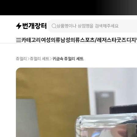
카테고리
여성의류
남성의류
스포츠/레저
스타굿즈
디지
쥬얼리
쥬얼리 세트
귀금속 쥬얼리 세트