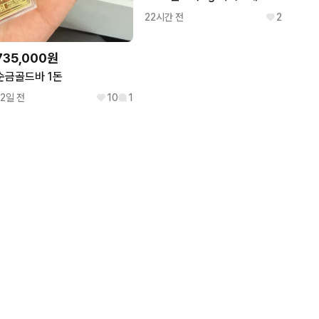
22시간 전
2
735,000원
순금골드바 1돈
12일 전
10
1