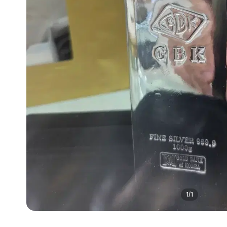
1
/
1