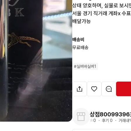
상태 양호하며, 실물로 보시면
서울 경기 직거래 계좌x 수표x
배달가능
배송비
무료배송
#
실버바실버1
상점80099396
0
・
후기 
0
・
거래내역