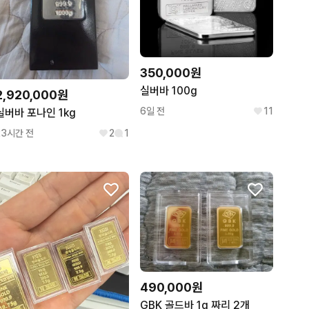
350,000원
실버바 100g
2,920,000원
6일 전
11
실버바 포나인 1kg
23시간 전
2
1
490,000원
GBK 골드바 1g 짜리 2개