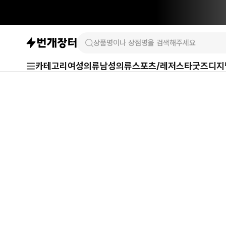
카테고리
여성의류
남성의류
스포츠/레저
스타굿즈
디지