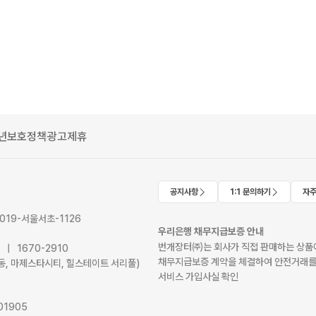
년보호정책
광고제휴
공지사항
1:1 문의하기
자주
2019-서울서초-1126
우리은행 채무지급보증 안내
번개장터㈜는 회사가 직접 판매하는 상품에
41 | 1670-2910
채무지급보증 계약을 체결하여 안전거래를
서초동, 마제스타시티, 힐스테이트 서리풀)
서비스 가입사실 확인
01905