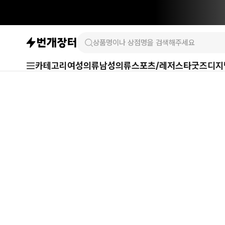
카테고리
여성의류
남성의류
스포츠/레저
스타굿즈
디지