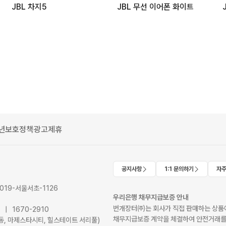
JBL 차지5
JBL 무선 이어폰 화이트
년보호정책
광고제휴
공지사항
1:1 문의하기
자주
2019-서울서초-1126
우리은행 채무지급보증 안내
번개장터㈜는 회사가 직접 판매하는 상품에
41 | 1670-2910
채무지급보증 계약을 체결하여 안전거래를
서초동, 마제스타시티, 힐스테이트 서리풀)