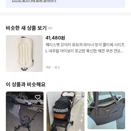
안전한 중고거래 문화 함께하기
비슷한 새 상품 보기
AD
41,480
원
해리스펫 강아지 유모차 라이너 방석 쁠리에 시리즈
L 네추럴 아이보리 포근한 푹신한 애견 쿠션 견모차
고양이 겸용 산책 위생적 통기성 편안한 부드러운
쿠팡 ・
광고
이 상품과 비슷해요