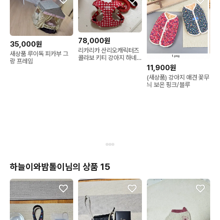
78,000원
35,000원
리카리카 산리오캐릭터즈
새상품 루이독 피카부 그
콜라보 키티 강아지 하네
랑 프레임
스M 리드줄 새상품 일괄
11,900원
(정가88000)
(새상품) 강아지 애견 꽃무
늬 보온 핑크/블루
하늘이와밤톨이님의 상품 15