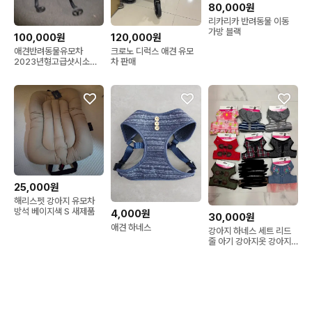
80,000원
리카리카 반려동물 이동
가방 블랙
100,000원
120,000원
애견반려동물유모차
크로노 디럭스 애견 유모
2023년형고급샷시소재
차 판매
로가벼움
25,000원
해리스펫 강아지 유모차
방석 베이지색 S 새제품
4,000원
30,000원
애견 하네스
강아지 하네스 세트 리드
줄 아기 강아지옷 강아지
원피스 애견용품