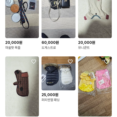
20,000원
60,000원
20,000원
하울팟 목줄
도게스트로
뮤니쿤트
25,000원
퍼피엔젤 패딩