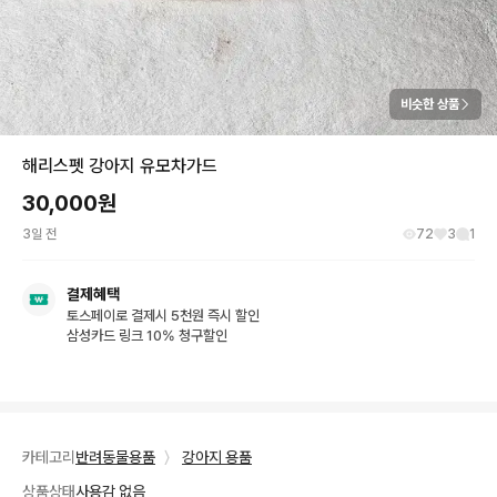
비슷한 상품
해리스펫 강아지 유모차가드
30,000
원
3일 전
72
3
1
결제혜택
토스페이로 결제시 5천원 즉시 할인
삼성카드 링크 10% 청구할인
카테고리
반려동물용품
〉
강아지 용품
상품상태
사용감 없음