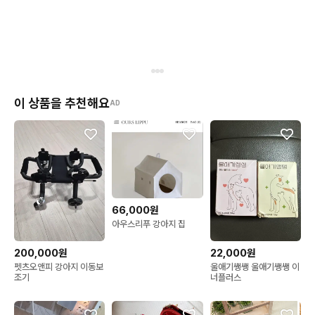
이 상품을 추천해요
AD
66,000원
아우스리푸 강아지 집
200,000원
22,000원
펫츠오앤피 강아지 이동보
울애기쌩쌩 울애기쌩쌩 이
조기
너플러스