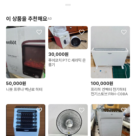
이 상품을 추천해요
AD
30,000원
퓨어코치 PTC 세라믹 온
풍기
50,000원
100,000원
니봇 프루나 벽난로 히터
프리히 컨벡터 전기히터
전기스토브 FRH-C08A