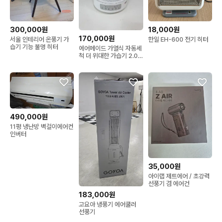
300,000원
18,000원
170,000원
서울 인테리어 온풍기 가
한일 EH-600 전기 히터
습기 기능 불멍 히터
에어메이드 가열식 자동세
척 더 위대한 가습기 2.0
화이트 AMH-4502-
004
490,000원
11평 냉난방 벽걸이에어컨
인버터
35,000원
아이랩 제트에어 / 초강력
선풍기 겸 에어건
183,000원
고요아 냉풍기 에어쿨러
선풍기