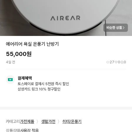
비슷한 상품
에어리어 욕실 온풍기 난방기
55,000
원
4일 전
27
0
0
결제혜택
토스페이로 결제시 5천원 즉시 할인
삼성카드 링크 10% 청구할인
카테고리
가전제품
〉
생활가전
〉
히터/온풍기
상품상태
사용감 적음