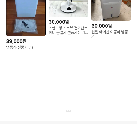
30,000원
60,000원
스탠드형 스토브 전기난로
신일 에어컨 이동식 냉풍
히터 온열기 선풍기형 가
기
정용 사무실 업소용 전기
39,000원
히터
냉풍기(선풍기 덤)