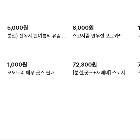
5,000원
8,000원
 공구
분철) 전독시 한여름의 유람 팝업 키캡 전지적 독자 시점 김독자 유중혁
스코시즘 만우절 포토카드
1,000원
72,300원
오오토리 에무 굿즈 판매
[분철,굿즈+재배비] 스코시즘 리마스터드 트로이메라이 3주년 굿즈 공구 니노 코요 오토 이로 로보