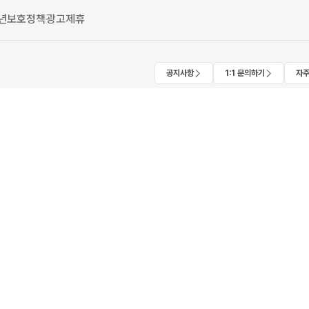
년보호정책
광고제휴
공지사항
1:1 문의하기
자주
2019-서울서초-1126
우리은행 채무지급보증 안내
번개장터㈜는 회사가 직접 판매하는 상품에
41 | 1670-2910
채무지급보증 계약을 체결하여 안전거래를
서초동, 마제스타시티, 힐스테이트 서리풀)
서비스 가입사실 확인
01905
역삼동)(역삼동, 센터필드)
받지 않은 물리적 인프라 제외)
번개장터㈜는 통신판매중개자이며, 통신판매의
법률 등 관련 법령 및 번개장터㈜의 약관에 따