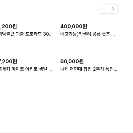
1,200원
400,000원
괴담출근 괴출 포토카드 30세트 분철 공구
네고가능)픽셀리 공룡 굿즈 판매
7,200원
60,000원
프세카 메이코 아키토 생일 쿠지 공구
니케 더현대 팝업 2주차 특전 일괄 팝니다