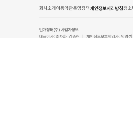
회사소개
이용약관
운영정책
청소
개인정보처리방침
번개장터(주) 사업자정보
대표이사 : 최재화, 강승현 | 개인정보보호책임자 : 박병성
사업자등록번호 : 113-86-45836 | 통신판매업신고 : 
호스팅서비스 제공자 : Amazon Web Services (AWS)
EMAIL : help@bunjang.co.kr | FAX : 02-598-82
주소 : 서울특별시 서초구 서초대로 38길 12, 7, 10층(
사업자정보 확인
번개장터(주)센터필드점
| 최재화, 강승현 | 808-85-
서울특별시 강남구 테헤란로 231, 쇼핑몰동 1층 W124호(
Ⓒ Bungaejangter Inc. all rights reserved.
[인증범위] 번개장터 중고거래 플랫폼 서비스 운영 (심사
[유효기간] 2024.05.18 ~ 2027.05.17