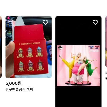
5,000원
피규어
짱구백설공주 히퍼