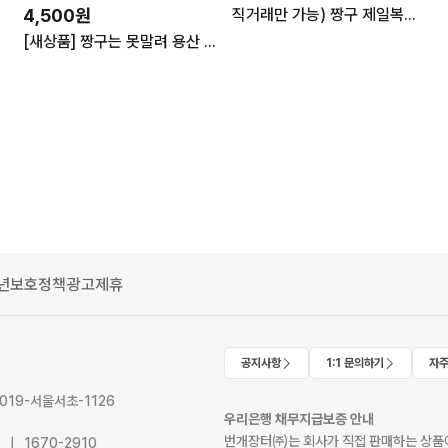
4,500원
직거래만 가능) 짱구 제일복권 B상 타마유라 브라더스 피규어
[새상품] 짱구는 못말려 용산 팝업 미니어처 피규어 키링 2탄 4종
년보호정책
광고제휴
공지사항
1:1 문의하기
자주
2019-서울서초-1126
우리은행 채무지급보증 안내
번개장터㈜는 회사가 직접 판매하는 상품에
41 | 1670-2910