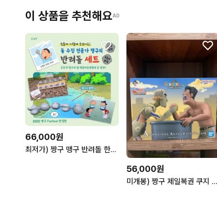
이 상품을 추천해요
AD
66,000원
최저가) 짱구 맹구 반려돌 한정판 세트
56,000원
미개봉) 짱구 제일복권 쿠지 A상 로봇아빠 