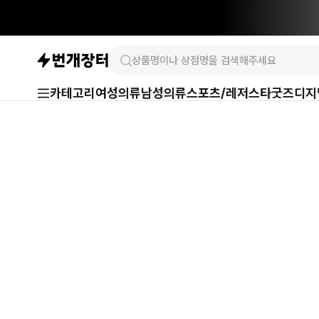
카테고리
여성의류
남성의류
스포츠/레저
스타굿즈
디지