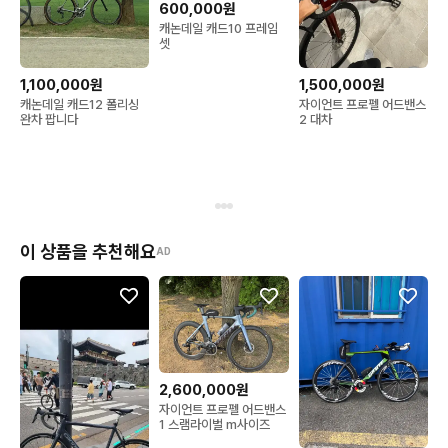
600,000원
캐논데일 캐드10 프레임
셋
1,100,000원
1,500,000원
캐논데일 캐드12 폴리싱
자이언트 프로펠 어드밴스
완차 팝니다
2 대차
이 상품을 추천해요
AD
2,600,000원
자이언트 프로펠 어드밴스
1 스램라이벌 m사이즈