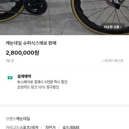
비슷한 상품
캐논데일 슈퍼식스에보 판매
2,800,000
원
1달 전
576
8
6
결제혜택
토스페이로 결제시 5천원 즉시 할인
삼성카드 링크 10% 청구할인
브랜드
캐논데일
카테고리
스포츠/레저
〉
자전거
〉
로드/BMX