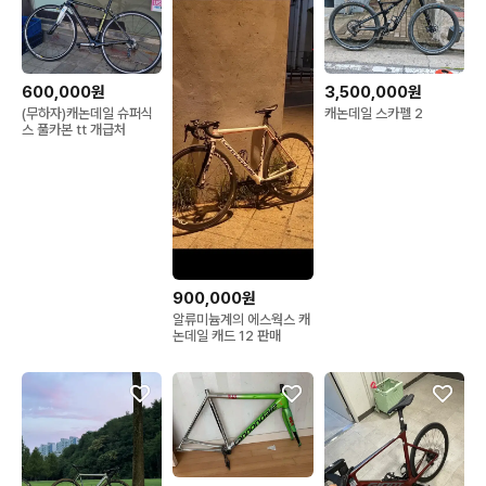
600,000원
3,500,000원
(무하자)캐논데일 슈퍼식
캐논데일 스카펠 2
스 풀카본 tt 개급처
900,000원
알류미늄계의 에스웍스 캐
논데일 캐드 12 판매