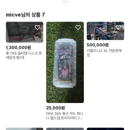
micve님의 상품 7
500,000원
1,300,000원
리들리 LIZ SL 카본프레
룩 765 옵티멈 디스크 프
임
레임셋 판/대
25,000원
FIFA 365 축구 카드 파니
니 월드컵,프리미어리그
판매