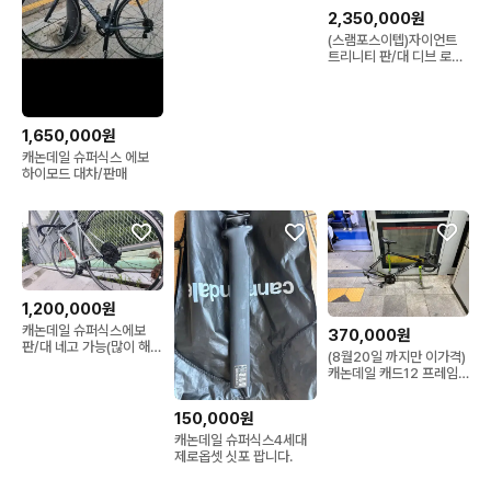
2,350,000원
(스램포스이텝)자이언트
트리니티 판/대 디브 로드
대차
1,650,000원
캐논데일 슈퍼식스 에보
하이모드 대차/판매
1,200,000원
캐논데일 슈퍼식스에보
370,000원
판/대 네고 가능(많이 해드
(8월20일 까지만 이가격)
려요)
캐논데일 캐드12 프레임
셋 판/대
150,000원
캐논데일 슈퍼식스4세대
제로옵셋 싯포 팝니다.