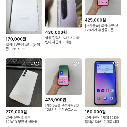
425,000원
[새상품급] 갤럭시퀀텀6
128기가 부산중고폰
430,000원
02084울산 김해 순천
삼성 갤럭시 A37 5G 라
170,000원
벤더 자급제 미개봉
갤럭시 퀀텀4 a54 (삼케
플 ~26. 9. 29 )
425,000원
[새상품급] 갤럭시퀀텀6
128기가 부산중고폰
279,000원
180,000원
02084울산 김해 순천
갤럭시퀀텀5 블루
갤럭시퀀텀4세대 128G
128GB 무잔상 상태좋은
블랙(A546) 판매합니다
중고27만9천팝니다.