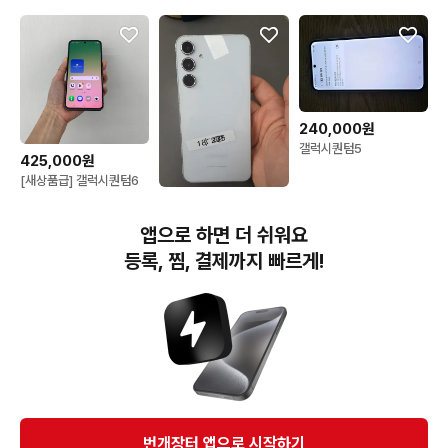
240,000원
갤럭시퀀텀5
425,000원
[새상품급] 갤럭시퀀텀6
128기가 부산중고폰
235,000원
02084울산 김해 순천
(185)갤럭시퀀텀5 128
앱으로 하면 더 쉬워요
판매합니다
등록, 찜, 결제까지 빠르게!
번개장터(주) 사업자정보, 이용약관 및 기타 법적고지
번개장터㈜는 통신판매중개자이며, 통신판매의 당사자가 아닙니다. 전자상거래 등에서의
소비자보호에 관한 법률 등 관련 법령 및 번개장터㈜의 약관에 따라 상품, 상품정보, 거래에 관한 책임은
개별 판매자에게 귀속하고, 번개장터㈜는 원칙적으로 회원간 거래에 대하여 책임을 지지 않습니다.
다만, 번개장터㈜가 직접 판매하는 상품에 대한 책임은 번개장터㈜에게 귀속합니다.
Ⓒ Bungaejangter Inc. all rights reserved.
번개장터 앱으로 시작하기