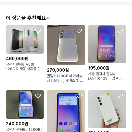
이 상품을 추천해요
AD
460,000원
갤럭시퀀텀6(A56)
195,000원
128G 미개봉 새제품 판매
270,000원
합니다.
서울 갤럭시 퀀텀4
퀀텀5 128GB 네이비색
(A546) 128 라임 A급 팝
상 [ A등급 ] 케이스 및 필
니다.
름구성
240,000원
갤럭시 퀀텀5 / 128GB /