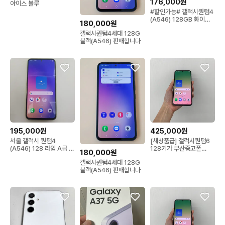
176,000원
아이스 블루
#할인가능# 갤럭시퀀텀4
(A546) 128GB 화이트
180,000원
A급
갤럭시퀀텀4세대 128G
블랙(A546) 판매합니다
195,000원
425,000원
서울 갤럭시 퀀텀4
[새상품급] 갤럭시퀀텀6
(A546) 128 라임 A급 팝
128기가 부산중고폰
180,000원
니다.
02084울산 김해 순천
갤럭시퀀텀4세대 128G
블랙(A546) 판매합니다