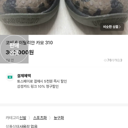
비슷한 상품
코비 6 이탈리안 카모 310
판매

300,000
원
완료
1달 전
76
1
3
결제혜택
토스페이로 결제시 5천원 즉시 할인
삼성카드 링크 10% 청구할인
카테고리
신발
〉
스포츠화
〉
농구화
상품상태
사용감 없음