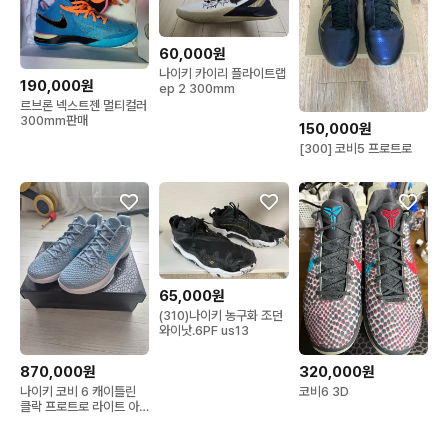
60,000원
나이키 카이리 플라이트랩
190,000원
ep 2 300mm
르브론 넥스트젠 멀티컬러
300mm판매
150,000원
[300] 코비5 프로트로
65,000원
(310)나이키 농구화 조던
와이낫.6PF us13
870,000원
320,000원
나이키 코비 6 캐이틀린
코비6 3D
클락 프로트로 라이트 아
머리 블루 화이트 280