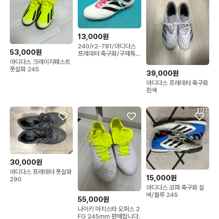
13,000원
240/r2-781/아디다스
53,000원
프레데터 축구화/구제특별
시
아디다스 크레이지패스트
풋살화 245
39,000원
아디다스 프레데터 축구화
흰색
30,000원
아디다스 프레데터 풋살화
15,000원
290
아디다스 코파 축구화 실
버/블루 245
55,000원
나이키 마지스타 오퍼스 2
FG 245mm 판매합니다.