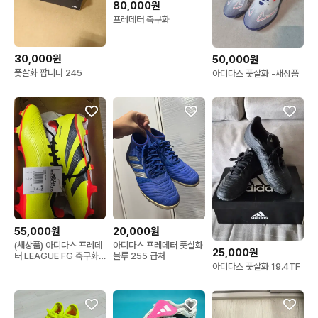
80,000원
프레데터 축구화
30,000원
50,000원
풋살화 팝니다 245
아디다스 풋살화 -새상품
55,000원
20,000원
(새상품) 아디다스 프레데
아디다스 프레데터 풋살화
25,000원
터 LEAGUE FG 축구화
블루 255 급처
아디다스 풋살화 19.4TF
옐로우/레드