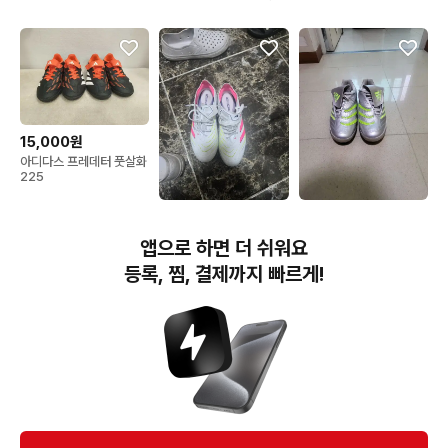
15,000원
아디다스 프레데터 풋살화
225
50,000원
79,000원
아디다스 프레데터25 엘
아디다스 프레데터 살라
앱으로 하면 더 쉬워요
리트ag 2g3g 245-250
(앱솔리온 모티브) 풋살화
실버/네온 판매
등록, 찜, 결제까지 빠르게!
번개장터(주) 사업자정보, 이용약관 및 기타 법적고지
번개장터㈜는 통신판매중개자이며, 통신판매의 당사자가 아닙니다. 전자상거래 등에서의
소비자보호에 관한 법률 등 관련 법령 및 번개장터㈜의 약관에 따라 상품, 상품정보, 거래에 관한 책임은
개별 판매자에게 귀속하고, 번개장터㈜는 원칙적으로 회원간 거래에 대하여 책임을 지지 않습니다.
다만, 번개장터㈜가 직접 판매하는 상품에 대한 책임은 번개장터㈜에게 귀속합니다.
Ⓒ Bungaejangter Inc. all rights reserved.