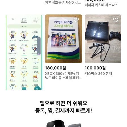
워즈 공화국 기사단2 시스
레이저 키츠네 히트박스
로드
180,000원
100,000원
XBOX 360 (미개봉) 키
엑스박스 360 본체
넥트 타이틀 스페셜 패키
지
100,000원
앱으로 하면 더 쉬워요
포고 계정
등록, 찜, 결제까지 빠르게!