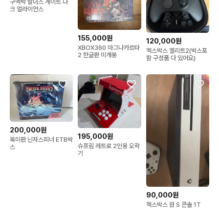
구엑박 발더스 게이트 다
크 얼라이언스
155,000원
120,000원
XBOX360 마그나카르타
엑스박스 엘리트2(박스포
2 한글판 미개봉
함 구성품 다 있어요)
200,000원
195,000원
북미판 닌자스피너 ETB박
슈프림 레트로 2인용 오락
스
기
90,000원
엑스박스 원 S 콘솔 1T