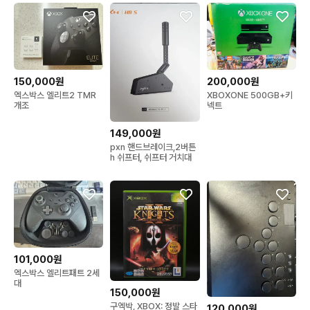
150,000원
200,000원
엑스박스 엘리트2 TMR
XBOXONE 500GB+키
개조
넥트
149,000원
pxn 핸드브레이크,2버튼
h 쉬프터, 쉬프터 거치대
101,000원
엑스박스 엘리트패트 2세
대
150,000원
구엑박, XBOX: 정발 스타
120,000원