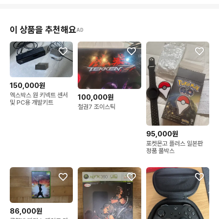
이 상품을 추천해요
AD
150,000원
엑스박스 원 키넥트 센서
100,000원
및 PC용 개발키트
철권7 조이스틱
95,000원
포켓몬고 플러스 일본판
정품 풀박스
86,000원