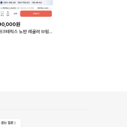
90,000원
아크테릭스 노반 레귤러 브림 햇 포리지 L-XL
 묻는 질문