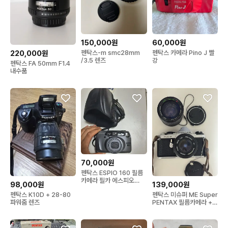
150,000원
60,000원
펜탁스-m smc28mm
펜탁스 카메라 Pino J 빨
220,000원
/3.5 렌즈
강
펜탁스 FA 50mm F1.4
내수품
70,000원
펜탁스 ESPIO 160 필름
카메라 필카 에스피오
98,000원
139,000원
160 카메라
펜탁스 K10D + 28-80
펜탁스 미슈퍼 ME Super
파워줌 렌즈
PENTAX 필름카메라 +
렌즈 2개 + 스트랩