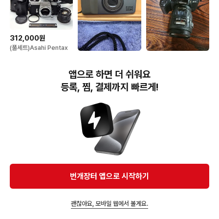
312,000원
(풀세트)Asahi Pentax
Spotmatic SP 펜탁스
130,000원
85,000원
스포매틱 SP 필름카메라
펜탁스 에스피오115M,필
펜탁스 Z-10 카메라 28-
렌즈 스트로브 가방 넥스
앱으로 하면 더 쉬워요
름카메라,외관&작동굿
80mm 렌즈 포함
트랩
등록, 찜, 결제까지 빠르게!
번개장터(주) 사업자정보, 이용약관 및 기타 법적고지
번개장터㈜는 통신판매중개자이며, 통신판매의 당사자가 아닙니다. 전자상거래 등에서의
소비자보호에 관한 법률 등 관련 법령 및 번개장터㈜의 약관에 따라 상품, 상품정보, 거래에 관한 책임은
개별 판매자에게 귀속하고, 번개장터㈜는 원칙적으로 회원간 거래에 대하여 책임을 지지 않습니다.
다만, 번개장터㈜가 직접 판매하는 상품에 대한 책임은 번개장터㈜에게 귀속합니다.
Ⓒ Bungaejangter Inc. all rights reserved.
번개장터 앱으로 시작하기
APP 다운로드
괜찮아요, 모바일 웹에서 볼게요.