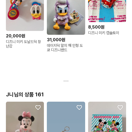
8,500원
디즈니 미키 캡슐토이
20,000원
31,000원
디즈니 미키 도날드덕 장
데이지덕 말의 해 인형 도
난감
쿄 디즈니랜드
J니님의 상품 161