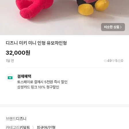
비슷한 상품
디즈니 미키 미니 인형 유모차인형
32,000
원
1달 전
49
5
0
결제혜택
토스페이로 결제시 5천원 즉시 할인
삼성카드 링크 10% 청구할인
브랜드
디즈니
카테고리
키덜트
〉
피규어/인형