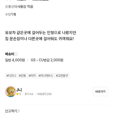
상품상태
사용감 적음
수량
1개
유모차 같은곳에 걸어두는 인형으로 나왔지만

집 문손잡이나 다른곳에 걸어둬도 귀여워요!
배송비
일반 4,000원
|
GS • CU반값 2,000원
#
디즈니
#
인형
#
미키
#
미니마우스
#
고전문구
J니
바로가기
5
・ 후기
44
・ 거래내역
246
신고하기