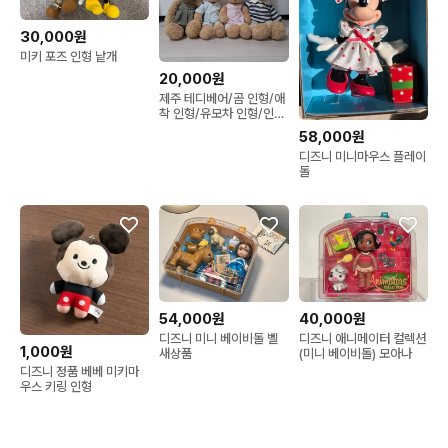
30,000원
미키 포즈 인형 낱개
20,000원
제주 테디베어/곰 인형/애
착 인형/유모차 인형/인테
리어소품/장식품/수집품
58,000원
디즈니 미니마우스 플레이
돌
54,000원
40,000원
디즈니 미니 베이비돌 벨
디즈니 애니메이터 컬렉션
1,000원
새상품
(미니 베이비돌) 모아나
디즈니 정품 베베 미키마
우스 키링 인형