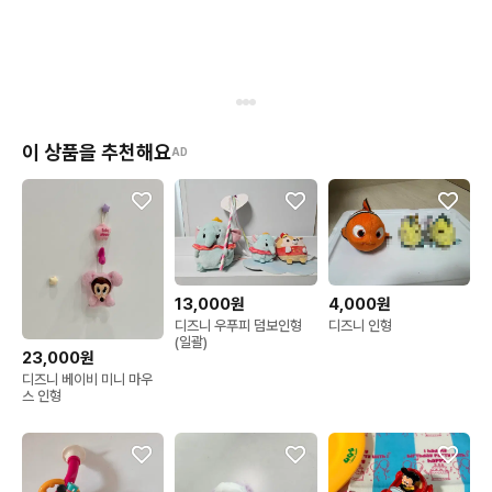
이 상품을 추천해요
AD
13,000원
4,000원
디즈니 우푸피 덤보인형
디즈니 인형
(일괄)
23,000원
디즈니 베이비 미니 마우
스 인형