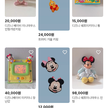
20,000원
15,000원
디즈니 베이비 미니마우스
디즈니 쉐프미키미니 통
인형가방키링
24,000원
트위티 거울 키링
40,000원
98,000원
디즈니베이비 미키미니 장
디즈니 쉐프미니마우스 인
난감
형
12,000원