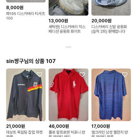
8,000원
파195 디스커버리 티셔츠
100
13,000원
20,000원
세탁완) 디스커버리 익스
디스커버리 신발 운동화
페디션 운동화 화이트
(실착 2회) 판매합니다
sin짱구님의 상품 107
21,000원
46,000원
17,000원
데상트 독일팀 집업 자켓
폴로 랄프로렌 빅포니 반
엘크라인 남성 멜란지 반
블랙
팔 카라티 레드
팔 카라티 블루