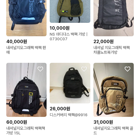
10,000원
NS 아디다스 백팩 가방 |
0730C07
40,000원
22,000원
내셔널지오그래팩 백팩 판
내셔널 지오그래픽 백팩
매
차콜노트북가방
26,000원
디스커버리 백팩@9916
60,000원
31,000원
내셔널지오그래픽 백팩책
내셔널지오그래픽 백팩 골
가방 15L
드