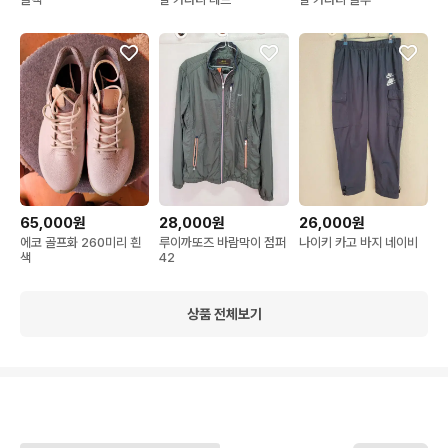
65,000원
28,000원
26,000원
에코 골프화 260미리 흰
루이까또즈 바람막이 점퍼
나이키 카고 바지 네이비
색
42
상품 전체보기