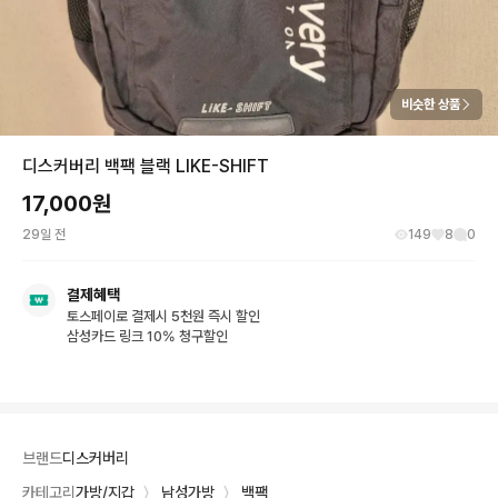
비슷한 상품
디스커버리 백팩 블랙 LIKE-SHIFT
17,000
원
29일 전
149
8
0
결제혜택
토스페이로 결제시 5천원 즉시 할인
삼성카드 링크 10% 청구할인
브랜드
디스커버리
카테고리
가방/지갑
〉
남성가방
〉
백팩