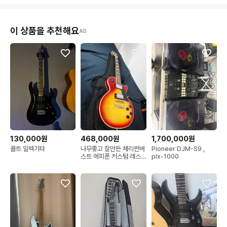
이 상품을 추천해요
AD
130,000원
468,000원
1,700,000원
콜트 일렉기타
나무좋고 잘만든 체리썬버
Pioneer DJM-S9 ,
스트 에피폰 커스텀 레스
plx-1000
폴 기타