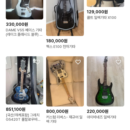
129,000원
콜트 일렉기타 X100
330,000원
DAME VS5 베이스 기타
(레이크 플래시드 블루) /
상태 좋음
180,000원
헥스 E100 전자기타
851,100원
800,000원
220,000원
[국산/하케포함] 그레치
커스텀 리버스- 재규어 일
아이바네즈 일렉기타
G5420T 풀할로우바디
렉 기타
일렉기타 (Azure
Metallic)