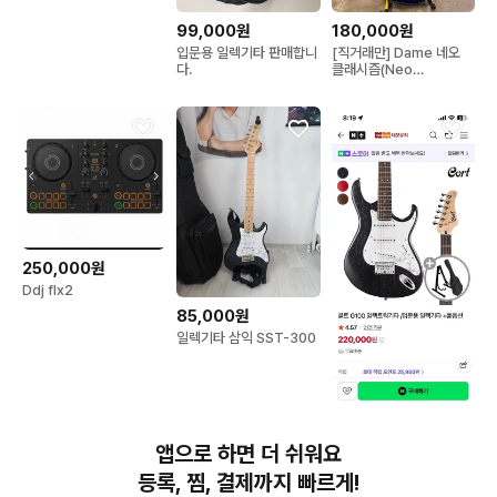
99,000원
180,000원
입문용 일렉기타 판매합니
[직거래만] Dame 네오
다.
클래시즘(Neo
Classicism) 베이스기타
250,000원
Ddj flx2
85,000원
일렉기타 삼익 SST-300
80,000원
앱으로 하면 더 쉬워요
일렉기타 블랙
등록, 찜, 결제까지 빠르게!