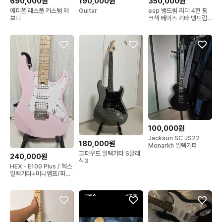
690,000원
190,000원
350,000원
에피폰 레스폴 커스텀 에
Guitar
esp 뱅드림 리미 4현 핑
보니
크색 베이스 기타 뱅드림
굿즈
100,000원
Jackson SC JS22
180,000원
Monarkh 일렉기타
고퍼우드 일렉기타 S클래
240,000원
식3
HEX - E100 Plus / 헥스
일렉기타+미니앰프/파스
텔 핑크 (Pastel Pink) 색
상