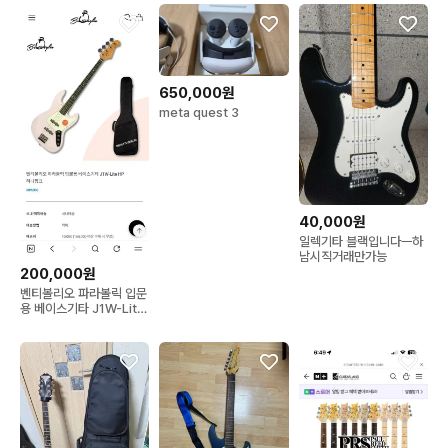
650,000원
meta quest 3
40,000원
일렉기타 블랙입니다ㅡ하
남시직거래만가능
200,000원
벤티볼리오 파라볼릭 입문
용 베이스기타 J1W-Lite
HP 허니핑크