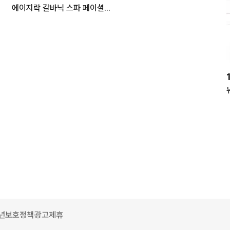
에이지락 갈바닉 스파 페이셜 젤 뉴스킨 (점보아님)
년보호정책
광고제휴