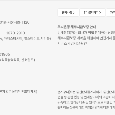
공지사항
1:1 문의하기
자주
2019-서울서초-1126
우리은행 채무지급보증 안내
번개장터㈜는 회사가 직접 판매하는 상품에
41 | 1670-2910
채무지급보증 계약을 체결하여 안전거래를
서초동, 마제스타시티, 힐스테이트 서리풀)
서비스 가입사실 확인
01905
역삼동)(역삼동, 센터필드)
받지 않은 물리적 인프라 제외)
번개장터㈜는 통신판매중개자이며, 통신판매의
법률 등 관련 법령 및 번개장터㈜의 약관에 따
귀속하고, 번개장터㈜는 원칙적으로 회원간 거
판매하는 상품에 대한 책임은 번개장터㈜에게