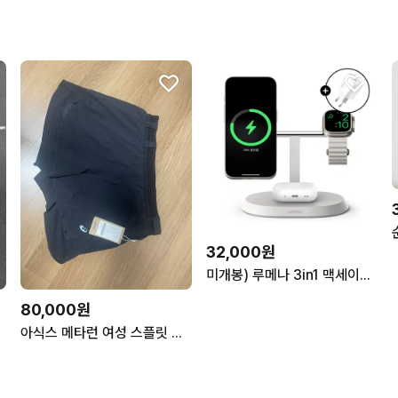
32,000원
미개봉) 루메나 3in1 맥세이프 무선 충전기 스테이션 화이트
80,000원
아식스 메타런 여성 스플릿 쇼츠 L