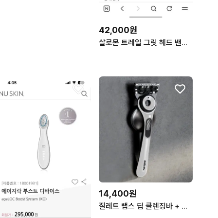
42,000원
살로몬 트레일 그릿 헤드 밴드 V2 블랙
14,400원
질레트 랩스 딥 클렌징바 + 거치대