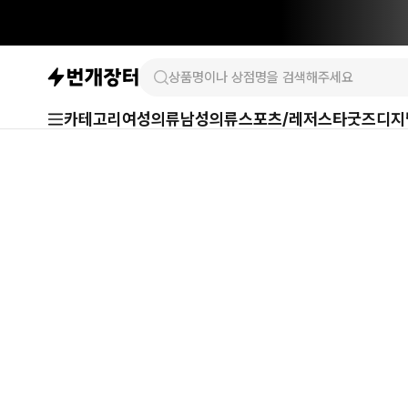
카테고리
여성의류
남성의류
스포츠/레저
스타굿즈
디지