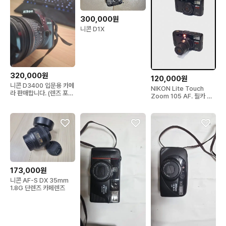
300,000원
니콘 D1X
320,000원
120,000원
니콘 D3400 입문용 카메
NIKON Lite Touch
라 판매합니다. (렌즈 포
Zoom 105 AF. 필카 A
함)(가격 조정 가능
급
173,000원
니콘 AF-S DX 35mm
1.8G 단렌즈 카페렌즈