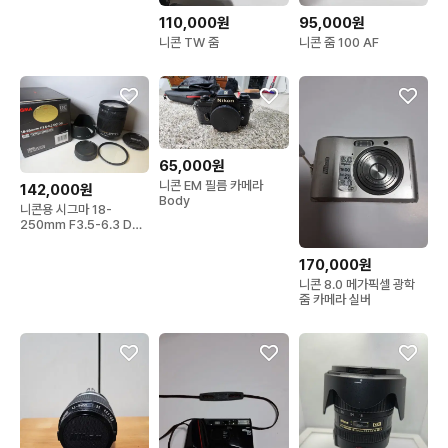
110,000원
95,000원
니콘 TW 줌
니콘 줌 100 AF
65,000원
니콘 EM 필름 카메라
142,000원
Body
니콘용 시그마 18-
250mm F3.5-6.3 DC
OS 슈퍼줌렌즈
170,000원
니콘 8.0 메가픽셀 광학
줌 카메라 실버