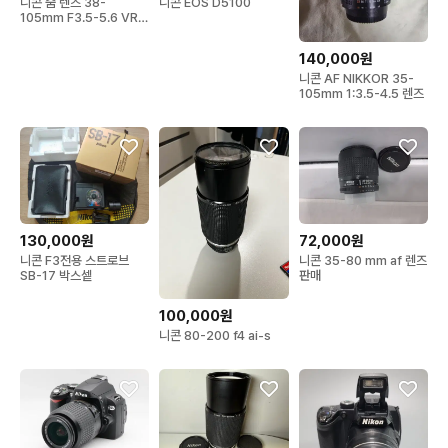
니콘 줌 렌즈 38-
니콘 EOS D5100
105mm F3.5-5.6 VR
카메라/수리용
140,000원
니콘 AF NIKKOR 35-
105mm 1:3.5-4.5 렌즈
130,000원
72,000원
니콘 F3전용 스트로브
니콘 35-80 mm af 렌즈
SB-17 박스셑
판매
100,000원
니콘 80-200 f4 ai-s