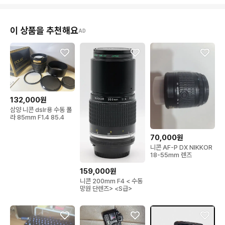
이 상품을 추천해요
AD
132,000원
삼양 니콘 dslr용 수동 폴
라 85mm F1.4 85.4
70,000원
니콘 AF-P DX NIKKOR
18-55mm 렌즈
159,000원
니콘 200mm F4 < 수동
망원 단렌즈> <S급>