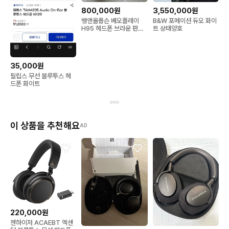
800,000원
3,550,000원
뱅앤올룹슨 베오플레이
B&W 포메이션 듀오 화이
H95 헤드폰 브라운 판매
트 상태양호
합니다!!!
35,000원
필립스 무선 블루투스 헤
드폰 화이트
이 상품을 추천해요
AD
220,000원
젠하이저 ACAEBT 엑센