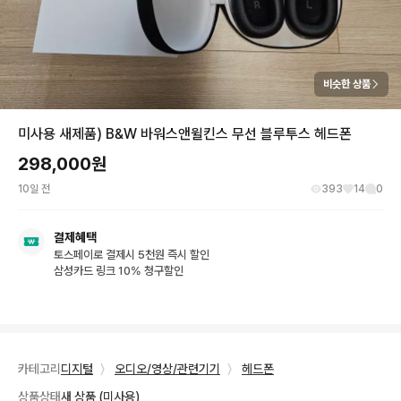
비슷한 상품
미사용 새제품) B&W 바워스앤윌킨스 무선 블루투스 헤드폰
298,000
원
10일 전
393
14
0
결제혜택
토스페이로 결제시 5천원 즉시 할인
삼성카드 링크 10% 청구할인
카테고리
디지털
〉
오디오/영상/관련기기
〉
헤드폰
상품상태
새 상품 (미사용)