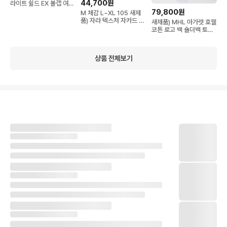
44,700원
라이트 쉴드 EX 볼캡 여름
모자 자외선차단 등산 런
79,800원
M 체감 L~XL 105 새제
닝
품) 자라 텍스처 자카드 셔
새제품) MHL 마가렛 호웰
츠 네이비 남자
코튼 로고 백 숄더백 토트
백 가방 46*44 블랙
상품 전체보기