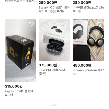
텀 블루투스 무선 헤드폰
280,000원
280,000원
스페셜 골드+블랙
S급 풀박 QC 울트라 블루
바우어앤윌킨스 px7 s2e
투스 헤드폰(덜컥거림 없
헤드폰
음)
375,000원
450,000원
B&W Pi8 판매합니다.
Bowers & Wilkins PX7
[블랙]
S3
315,000원
akg n90q 헤드폰 판매
합니다