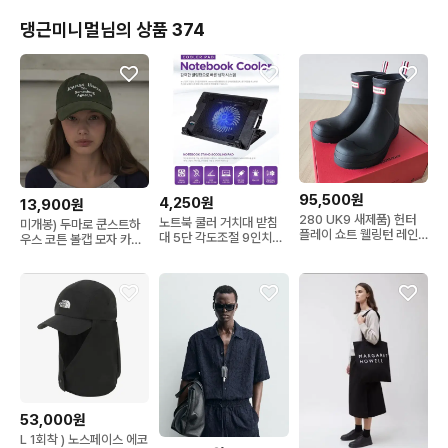
댕근미니멀님의 상품 374
95,500원
4,250원
13,900원
280 UK9 새제품) 헌터
노트북 쿨러 거치대 받침
미개봉) 두마로 쿤스트하
플레이 쇼트 웰링턴 레인
대 5단 각도조절 9인치
우스 코튼 볼캡 모자 카키
부츠 장화 남자
~17인치
그린 대두 가능
53,000원
L 1회착 ) 노스페이스 에코