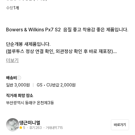
수량
1개
Bowers & Wilkins Px7 S2  음질 좋고 착용감 좋은 제품입니다.

단순개봉 새제품입니다. 

(블루투스 정상 연결 확인, 외관정상 확인 후 바로 재포장)

더보기
｡･:*:･ﾟ★,｡･:*:･ﾟ☆　｡･:*:･ﾟ★,｡･:*:･ﾟ☆

🚛 택배 : 3,000원  /  반택 : 2,000원

배송비
🐾 직거 : 부산 사직역 ~ 미남역 부근
일반 3,000원
|
GS • CU반값 2,000원
직거래 희망 장소
부산광역시 동래구 온천제3동
댕근미니멀
바로가기
5
・ 후기
263
・ 거래내역
715