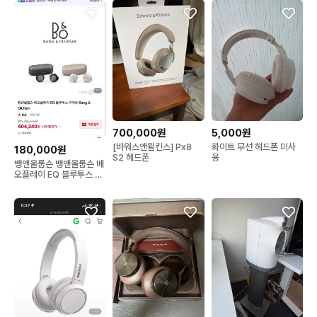
700,000원
5,000원
[바워스앤윌킨스] Px8
화이트 무선 헤드폰 미사
180,000원
S2 헤드폰
용
뱅앤울룹슨 뱅앤올룹슨 베
오플레이 EQ 블루투스 이
어폰 Bang & Olufsen
베이지