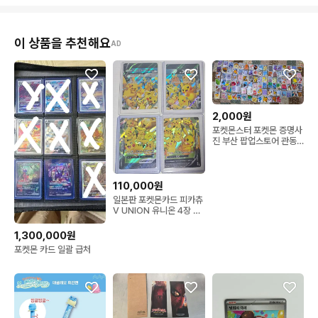
이 상품을 추천해요
AD
2,000원
포켓몬스터 포켓몬 증명사
진 부산 팝업스토어 관동
지방
110,000원
일본판 포켓몬카드 피카츄
V UNION 유니온 4장 세
트
1,300,000원
포켓몬 카드 일괄 급처