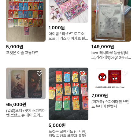
1,000원
아이엠스타 카드 토르소
오로라 키스 아이카츠 판
매
5,000원
149,000원
포켓몬 이즐 교통카드
bwr 레시라무 등급용(네
고,거래가능)brg10등급
맞았던카드(뽀각상태)
7,000원
(미개봉) 스파이더맨 브랜
65,000원
드 뉴데이 핀뱃지
(일괄)오티+뱃지 스파이더
맨 브랜드 뉴 데이 오리지
널티켓 오티
5,000원
포켓몬 교통카드 (리자몽,
팬텀,피카츄 레쿠쟈 등등)