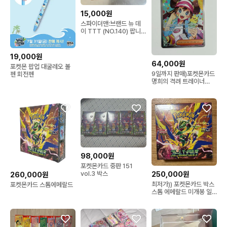
15,000원
스파이더맨:브랜드 뉴 데
이 TTT (NO.140) 팝니
다
19,000원
64,000원
포켓몬 팝업 대굴레오 볼
9일까지 판매)포켓몬카드
펜 회전펜
명희의 격려 트레이너
SAR
98,000원
포켓몬카드 중판 151
250,000원
vol.3 박스
260,000원
최저가)) 포켓몬카드 박스
포켓몬카드 스톰에메랄드
스톰 에메랄드 미개봉 일
판 메가 sar 레쿠쟈 box
mur