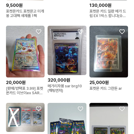
9,500원
130,000원
포켓몬카드 포켓몬고 미개
포켓몬 카드 일판 메가 드
봉 고대팩 새제품 1팩
림 EX 1박스 팝니다(슈링
크O)
320,000원
20,000원
25,000원
메가리자몽 sar brg10
[판매/반택포 3.99] 포켓
포켓몬 카드 그란돈 ar
(채팅먼저)
몬카드 이브이ex SAR
223/187 쿼츠샤인 (테라
스탈)