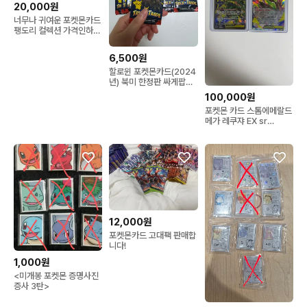
20,000원
너무나 귀여운 포켓몬카드
팽도리 컬렉션 가격인하
(수정)
6,500원
할로윈 포켓몬카드(2024
년) 북미 한정판 싸게팝니
다.
100,000원
포켓몬 카드 스톰에메랄드
메가 레쿠쟈 EX sr
095/076
12,000원
포켓몬카드 고대팩 판매합
니다!
1,000원
<미개봉 포켓몬 증명사진
증사 3탄>