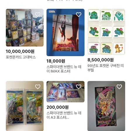
10,000,000원
포켓몬카드 고대박스
8,500,000원
18,000원
99년도 포켓몬 구버전 띠
스파이더맨 브랜드 뉴 데
부씰
이 IMAX 포스터
200,000원
스파이더맨 브랜드 뉴 데
이 A3 포스터
(imax,4dx,screenx,돌
비,광음,메가MX4D,롯데
MX4D) 7종 일괄 팝니다