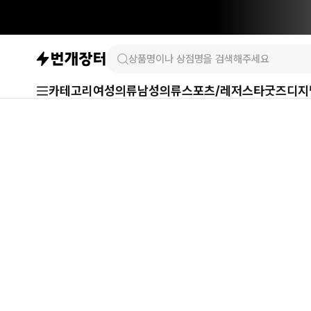
카테고리
여성의류
남성의류
스포츠/레저
스타굿즈
디지