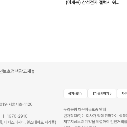
(미개봉) 삼성전자 갤럭시 워치8 LTE 실버 40mm
년보호정책
광고제휴
공지사항
1:1 문의하기
자주
2019-서울서초-1126
우리은행 채무지급보증 안내
번개장터㈜는 회사가 직접 판매하는 상품에
41 | 1670-2910
채무지급보증 계약을 체결하여 안전거래를
서초동, 마제스타시티, 힐스테이트 서리풀)