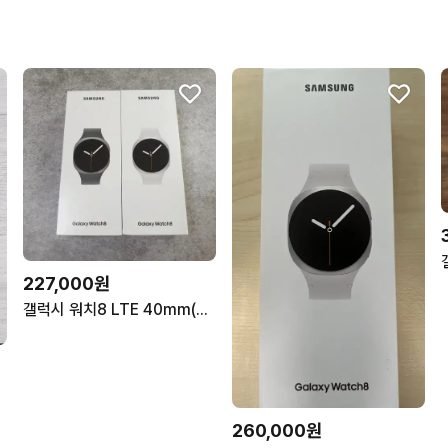
227,000원
갤럭시 워치8 LTE 40mm(L325) 실버/그라파이트 미개봉풀박스 판매
260,000원