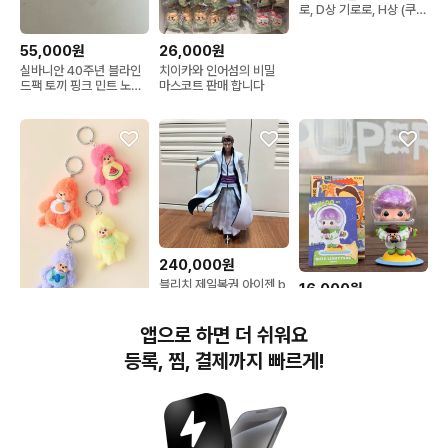
로, D상 기로로, H상 (쿠루
루,타마마), 하위상 판매
55,000원
26,000원
실바니안 40주년 블라인
치이카와 인어섬의 비밀
드팩 토끼 핑크 민트 노랑
마스코트 판매 합니다
빨강 보라 실바니안패밀리
240,000원
블리치 제일복권 아이젠 b
16,000원
상
팝마트 디무 월드 & 픽사
40,000원
시리즈 피규어
앱으로 하면 더 쉬워요
과일 몬치치 판매합니다!!!
등록, 찜, 결제까지 빠르게!