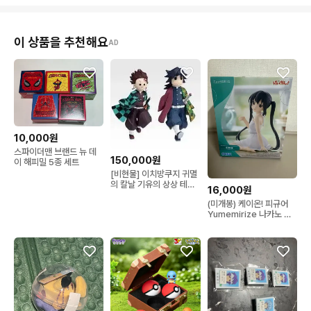
이 상품을 추천해요
AD
10,000원
스파이더맨 브랜드 뉴 데
150,000원
이 해피밀 5종 세트
[비현물] 이치방쿠지 귀멸
의 칼날 기유의 상상 테치
16,000원
테치 D상 피규어
(미개봉) 케이온! 피규어
Yumemirize 나카노 아
즈사 SEGA