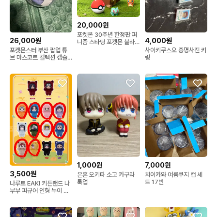
20,000원
포켓몬 30주년 한정판 퍼
26,000원
4,000원
니즘 스타팅 포켓몬 블라
인드 박스 판매합니다!
포켓몬스터 부산 팝업 튜
사이키쿠스오 증명사진 키
브 마스코트 컬렉션 캡슐
링
토이 피카츄 팝니다
1,000원
7,000원
3,500원
은혼 오키타 소고 카구라
치이카와 여름쿠지 컵 세
룩업
트 17번
나루토 EAKI 키튼랜드 나
부부 피규어 인형 누이 키
링 카카시 나루토 데이다
라 가아라 사스케 히나타
토비라마 미나토 사쿠라