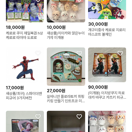
30,000원
18,000원
10,000원
개구리중사 케로로 지로리
케로로 쿠지 제일복권 h상
새상품)치이카와 앉은누이
마스코트 볼체인
케로로 타마마 도로로
가챠 미개봉
90,000원
17,000원
27,000원
(미개봉) 이치방쿠지 히로
새상품/희귀) 스파이더맨
실바니안 플로라토끼 휘핑
아카 바쿠고 카츠키 피규
피규어 3가지버전
키링 만들기 민트초코 미
어 C상
개봉