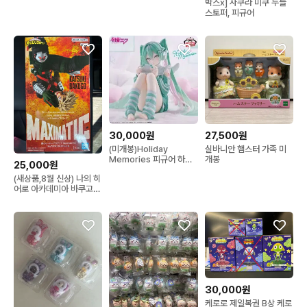
박스x] 사쿠라 미쿠 누들
스토퍼, 피규어
30,000원
27,500원
(미개봉)Holiday
실바니안 햄스터 가족 미
Memories 피규어 하츠
개봉
25,000원
네 미쿠
(새상품,8월 신상) 나의 히
어로 아카데미아 바쿠고
피규어 맥시매틱
30,000원
케로로 제일복권 B상 케로