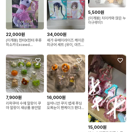
5,500원
[미개봉] 치이카와 앉은 누
이구루미1
22,000원
34,000원
(미개봉) 헌터X헌터 후류
세가 유메미라이즈 케이온
히소카 Exceed
피규어 세트 (유이, 아즈
creative 피규어
사)-반택가능
7,900원
16,000원
리락쿠마 수제 말랑이 쿠
실바니안 쿠지 뱁새 푸딩
마 말랑이 새상품 봉만말
오목눈이 팬케이크 판다
음료수 라떼고양이 해피스
위츠
15,000원