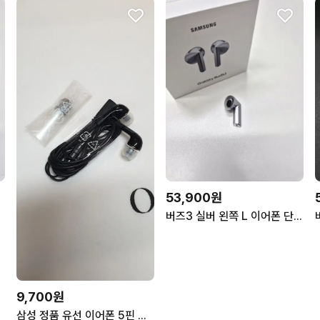
53,900원
삼성정품
버즈3 실버 왼쪽 L 이어폰 단품/낱개/중고/삼성정품
9,700원
삼성 정품 유선 이어폰 5핀 블랙