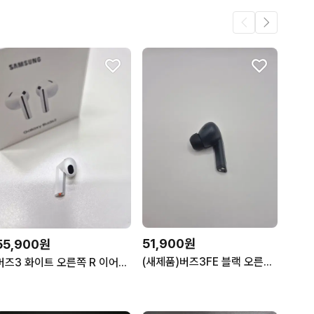
51,900원
55,900원
(새제품)버즈3FE 블랙 오른쪽 R 이어폰/이어버드 단품/낱개/삼성정품
버즈3 화이트 오른쪽 R 이어폰 단품/낱개/중고/삼성정품