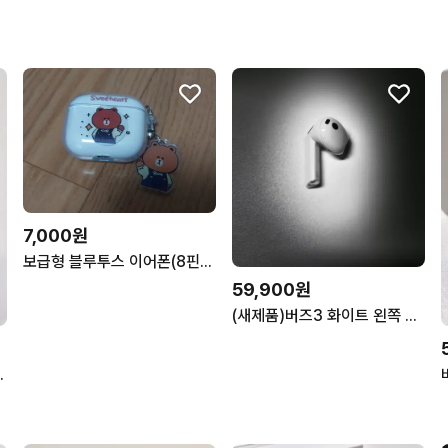
7,000원
보급형 블루투스 이어폰(8핀충전형)
59,900원
(새제품)버즈3 화이트 왼쪽 L 이어폰/이어버드 단품/낱개/삼성정품
/낱개/중고/삼성정품