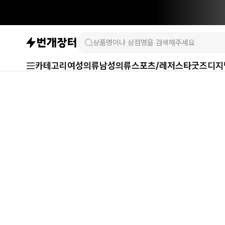
카테고리
여성의류
남성의류
스포츠/레저
스타굿즈
디지