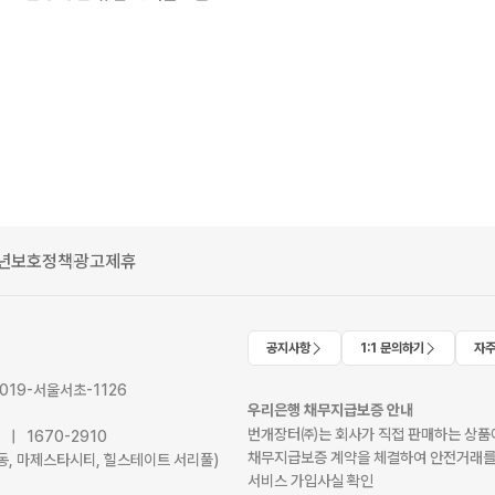
년보호정책
광고제휴
공지사항
1:1 문의하기
자주
2019-서울서초-1126
우리은행 채무지급보증 안내
번개장터㈜는 회사가 직접 판매하는 상품에
41 | 1670-2910
채무지급보증 계약을 체결하여 안전거래를
서초동, 마제스타시티, 힐스테이트 서리풀)
서비스 가입사실 확인