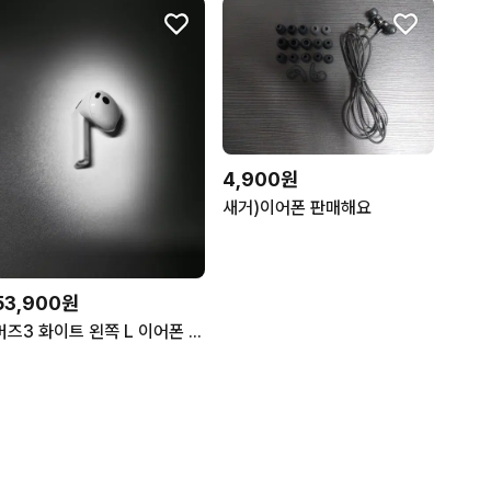
4,900원
새거)이어폰 판매해요
53,900원
버즈3 화이트 왼쪽 L 이어폰 단품/낱개/중고/삼성정품