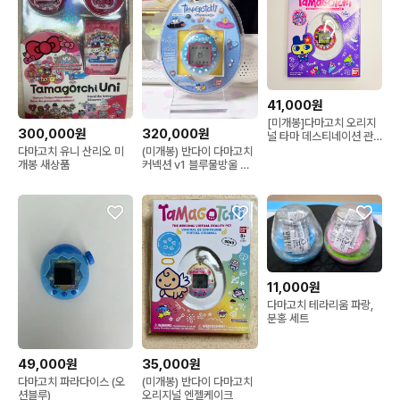
41,000원
[미개봉]다마고치 오리지
300,000원
320,000원
널 타마 데스티네이션 관
동
다마고치 유니 산리오 미
(미개봉) 반다이 다마고치
개봉 새상품
커넥션 v1 블루물방울 호
주ver
11,000원
다마고치 테라리움 파랑,
분홍 세트
49,000원
35,000원
다마고치 파라다이스 (오
(미개봉) 반다이 다마고치
션블루)
오리지널 엔젤케이크