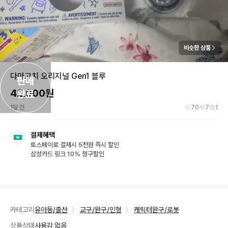
비슷한 상품
다마고치 오리지널 Gen1 블루
판매

42,000
원
완료
1달 전
70
7
1
결제혜택
토스페이로 결제시 5천원 즉시 할인
삼성카드 링크 10% 청구할인
카테고리
유아동/출산
〉
교구/완구/인형
〉
캐릭터완구/로봇
상품상태
사용감 없음