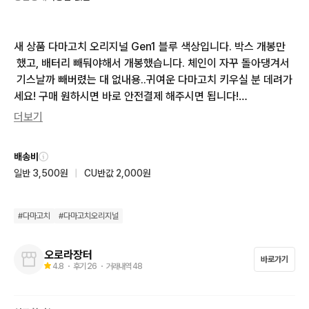
새 상품 다마고치 오리지널 Gen1 블루 색상입니다. 박스 개봉만
 했고, 배터리 빼둬야해서 개봉했습니다. 체인이 자꾸 돌아댕겨서
 기스날까 빼버렸는 대 없내용..귀여운 다마고치 키우실 분 데려가
세요! 구매 원하시면 바로 안전결제 해주시면 됩니다!

더보기
택배비 미포함이구요.

에누리 반품, 환불안되요.
배송비
일반 3,500원
|
CU반값 2,000원
#
다마고치
#
다마고치오리지널
오로라장터
바로가기
4.8
・ 후기
26
・ 거래내역
48