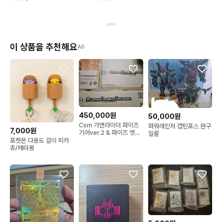
이 상품을 추천해요
AD
450,000원
50,000원
Csm 가면라이더 파이즈
파워레인저 캡틴포스 완구
7,000원
기어ver.2 & 파이즈 엣지
일괄
& 파이즈액셀ver.1 일괄
포켓몬 다용도 걸이 피카
츄/메타몽