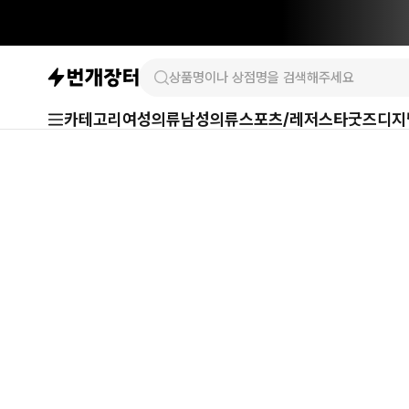
카테고리
여성의류
남성의류
스포츠/레저
스타굿즈
디지