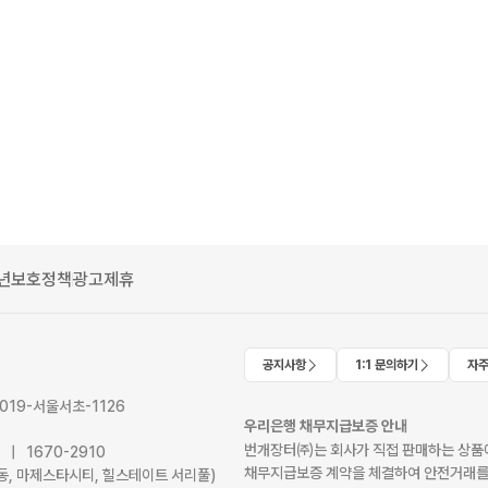
년보호정책
광고제휴
공지사항
1:1 문의하기
자주
2019-서울서초-1126
우리은행 채무지급보증 안내
번개장터㈜는 회사가 직접 판매하는 상품에
41 | 1670-2910
채무지급보증 계약을 체결하여 안전거래를
서초동, 마제스타시티, 힐스테이트 서리풀)