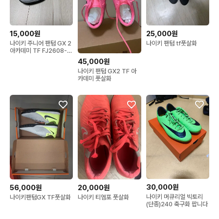
15,000원
25,000원
나이키 주니어 팬텀 GX 2
나이키 팬텀 tf풋살화
아카데미 TF FJ2608-
003 사이즈230 나이키
45,000원
팬텀 GX2 프로 풋살화
나이키 팬텀 GX2 TF 아
230mm 사이즈예요 밝은
카데미 풋살화
형광색과 깔끔한 디자인이
돋보이는 제품입니다
30,000원
56,000원
20,000원
나이키 머큐리얼 빅토리
나이키팬텀GX TF풋살화
나이키 티엠포 풋살화
(단종)240 축구화 팝니다