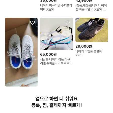
35,000원
42,900원
나이키 머큐리얼 수퍼플라
(정품,새상품)나이키 에어
이tf 풋살화
줌 머큐리얼 ic 풋살화 오
렌지 250
29,000원
나이키 티엠포 풋살화
65,000원
290
새상품 나이키 아동 머큐
리얼 슈퍼플라이 9 프로
FG 축구화 240 급처
45,000원
나이키 리액트가토 풋살화
앱으로 하면 더 쉬워요
265
등록, 찜, 결제까지 빠르게!