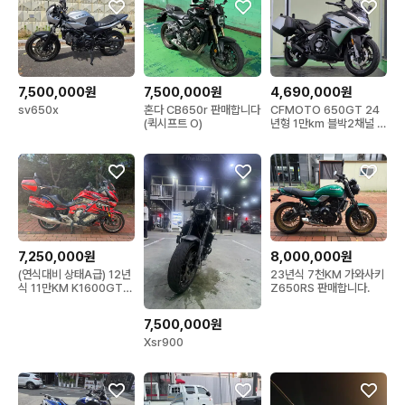
7,500,000원
7,500,000원
4,690,000원
sv650x
혼다 CB650r 판매합니다
CFMOTO 650GT 24
(퀵시프트 O)
년형 1만km 블박2채널 짧
은키로수 최저가판매
7,250,000원
8,000,000원
(연식대비 상태A급) 12년
23년식 7천KM 가와사키
식 11만KM K1600GTL
Z650RS 판매합니다.
판매합니다.
7,500,000원
Xsr900