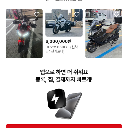
xmax xadv 존테스 어드
방
6,000,000원
CF모토 650GT (신차
급,1천키로대)
7,500,000원
7,500,000원
BM F900XR
20년 c650gt 719에디
앱으로 하면 더 쉬워요
션 티맥스c650s포르자
xmax xadv 존테스 어드
등록, 찜, 결제까지 빠르게!
방
번개장터(주) 사업자정보, 이용약관 및 기타 법적고지
번개장터㈜는 통신판매중개자이며, 통신판매의 당사자가 아닙니다. 전자상거래 등에서의
소비자보호에 관한 법률 등 관련 법령 및 번개장터㈜의 약관에 따라 상품, 상품정보, 거래에 관한 책임은
개별 판매자에게 귀속하고, 번개장터㈜는 원칙적으로 회원간 거래에 대하여 책임을 지지 않습니다.
다만, 번개장터㈜가 직접 판매하는 상품에 대한 책임은 번개장터㈜에게 귀속합니다.