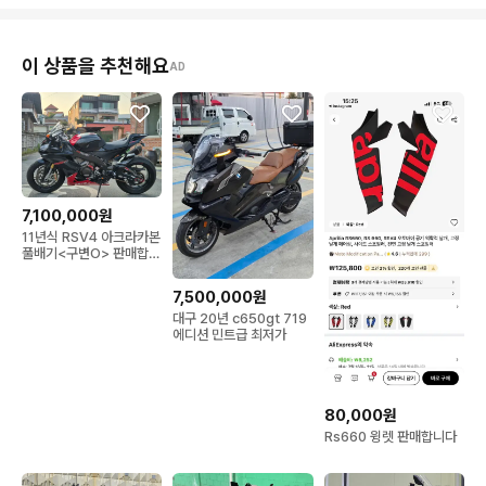
이 상품을 추천해요
AD
7,100,000원
11년식 RSV4 아크라카본
풀배기<구변O> 판매합니
다.<780만원>
7,500,000원
대구 20년 c650gt 719
에디션 민트급 최저가
80,000원
Rs660 윙렛 판매합니다