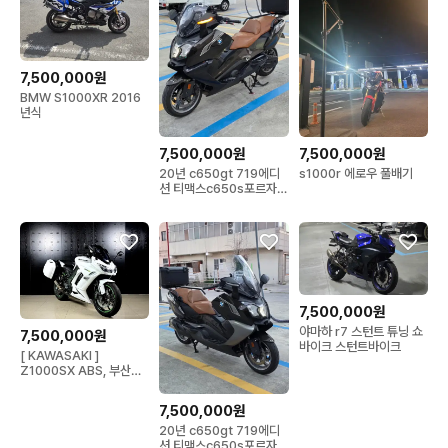
7,500,000원
BMW S1000XR 2016
년식
7,500,000원
7,500,000원
20년 c650gt 719에디
s1000r 에로우 풀배기
션 티맥스c650s포르자
xmax xadv 존테스 어드
방
7,500,000원
야마하 r7 스턴트 튜닝 쇼
7,500,000원
바이크 스턴트바이크
[ KAWASAKI ]
Z1000SX ABS, 부산김
해양산울산창원대구서울
7,500,000원
20년 c650gt 719에디
션 티맥스c650s포르자