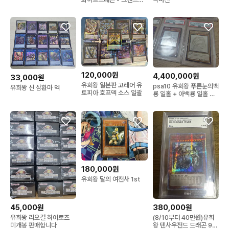
스터레어 (002/100) 매
칭넘버
120,000원
4,400,000원
33,000원
유희왕 일본판 고레어 유
psa10 유희왕 푸른눈의백
유희왕 신 삼환마 덱
토피아 호프덱 소스 일괄
룡 일홀 + 아백룡 일홀 세
트
180,000원
유희왕 달의 여전사 1st
45,000원
380,000원
유희왕 리오컬 히어로즈
(8/10부터 40만원)유희
미개봉 판매합니다
왕 텐사우전드 드래곤 9등