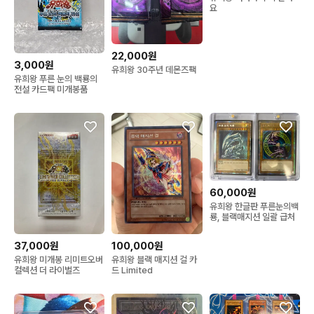
요
22,000원
3,000원
유희왕 30주년 데몬즈팩
유희왕 푸른 눈의 백룡의
전설 카드팩 미개봉품
60,000원
유희왕 한글판 푸른눈의백
룡, 블랙매지션 일괄 급처
37,000원
100,000원
유희왕 미개봉 리미트오버
유희왕 블랙 매지션 걸 카
컬렉션 더 라이벌즈
드 Limited