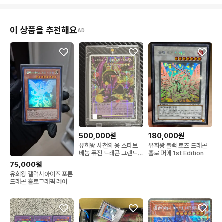
이 상품을 추천해요
AD
500,000원
180,000원
유희왕 사천의 용 스타브
유희왕 블랙 로즈 드래곤
베놈 퓨전 드래곤 그랜드
홀로 퍼에 1st Edition
마스터 레어 팝니다
75,000원
유희왕 갤럭시아이즈 포톤
드래곤 홀로그래픽 레어