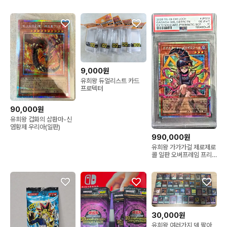
급 민트
9,000원
유희왕 듀얼리스트 카드
프로텍터
90,000원
유희왕 겁화의 삼환마-신
염황제 우리아(일판)
990,000원
유희왕 가가가걸 제로제로
콜 일판 오버프레임 프리
즈마 PSA10 블랙매지션
걸
30,000원
유희왕 여러가지 덱 팔아