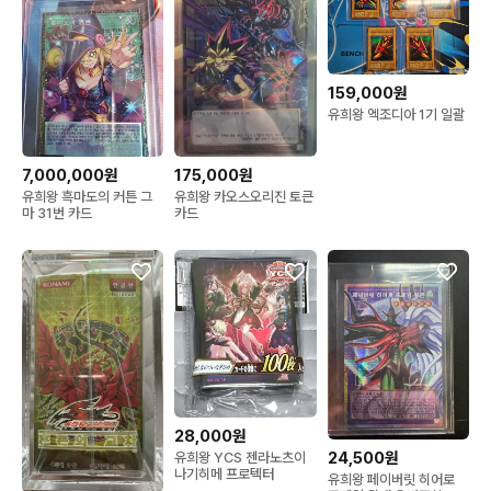
159,000원
유희왕 엑조디아 1기 일괄
7,000,000원
175,000원
유희왕 흑마도의 커튼 그
유희왕 카오스오리진 토큰
마 31번 카드
카드
28,000원
24,500원
유희왕 YCS 젠라노츠이
나기히메 프로텍터
유희왕 페이버릿 히어로