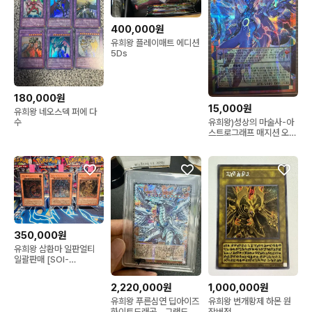
400,000원
유희왕 플레이매트 에디션
5Ds
180,000원
15,000원
유희왕 네오스덱 퍼에 다
유희왕)성상의 마술사-아
수
스트로그래프 매지션 오버
프시크
350,000원
유희왕 삼환마 일판얼티
일괄판매 [SOI-
JP001~JP003]
2,220,000원
1,000,000원
유희왕 푸른심연 딥아이즈
유희왕 번개황제 하몬 원
화이트드래곤 - 그랜드마
작버전