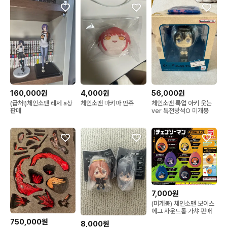
160,000원
4,000원
56,000원
(급처!)체인소맨 레제 a상
체인소맨 마키마 만쥬
체인소맨 룩업 아키 웃는
판매
ver 특전방석O 미개봉
7,000원
(미개봉) 체인소맨 보이스
에그 사운드롭 가챠 판매
750,000원
8,000원