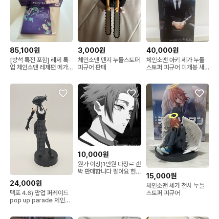
85,100원
3,000원
40,000원
[방석 특전 포함] 레제 룩
체인소맨 덴지 누들스토퍼
체인소맨 아키 세가 누들
업 체인소맨 레제편 메가
피규어 판매
스토퍼 피규어 미개봉 새
하우스
상품
10,000원
원가 이상)1만원 다장르 랜
박 판매합니다 팔아요 헌
15,000원
터헌터체인소맨오시노코
24,000원
체인소맨 세가 천사 누들
택포 4.6) 팝업 퍼레이드
스토퍼 피규어
pop up parade 체인소
맨 레제 밤 피규어