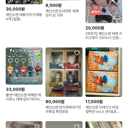
8,000원
30,000원
체인소맨 오네무탄 레제
체인소맨 대롱가챠 미개봉
덴지 밤 가챠
4개 (일괄)
20,000원
[최저가] 체인소맨 레제 치
비구루미 치비누이 인형
누이 정품
33,000원
풀셋*체인소맨 레제편 메
지루시 레제 덴지 마키미
80,000원
17,000원
빔 포치타
체인소맨 덴지레제아키천
체인소맨 브레이크 타임
사룩업 특전포함
컬렉션 vol.4 덴지&포치
타 피규어(미개봉)