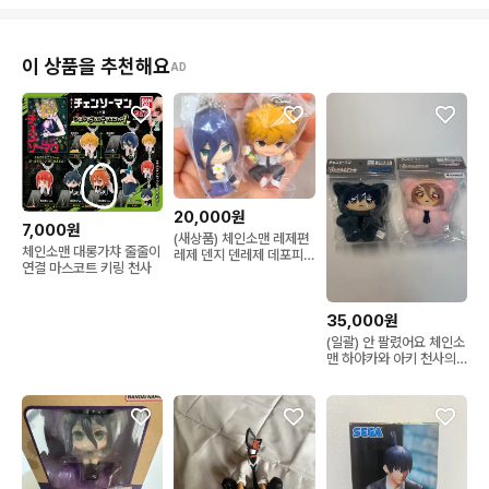
이 상품을 추천해요
AD
20,000원
7,000원
(새상품) 체인소맨 레제편
체인소맨 대롱가챠 줄줄이
레제 덴지 덴레제 데포피
연결 마스코트 키링 천사
그 피규어 가챠 2종 세트
35,000원
(일괄) 안 팔렸어요 체인소
맨 하야카와 아키 천사의
악마 치미케모