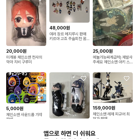
48,000원
여러 장르 메지루시 판매
키르아 고죠 주술회전 꿈
빛파티시엘 헌터헌터 체인
소맨
20,000원
25,000원
미개봉 체인소맨 천사의
에눌가능싸게급처) 제발사
악마 치비 구루미
주세요 체인소맨 아키 스
테인드글라스 뱃지 급처
159,000원
5,000원
체인소맨 레제 피규어 최
체인소맨 사운드롭 가챠
저가 판매
판매
15,500원
체인소맨 아키 레제 뒤틀
앱으로 하면 더 쉬워요
린 녀석들 일괄