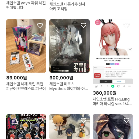
체인소맨 yoyo 파워 레진
체인소맨 대롱가챠 천사
판매합니다
아키 고리형
89,000원
600,000원
체인소맨 레제 룩업 특전
체인소맨 미토스
피규어 반프레스토 피규어
Myethos 하야카와 아키
380,000원
1/7 스케일 피규어
체인소맨 프링 FREEing
마키마 바니걸 ver. 1/4
스케일 피규어