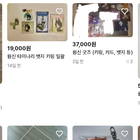
상품 정보가 자세히 적혀있
37,000원
19,000원
원신 굿즈 (키링, 카드, 뱃지 등)
원신 타이나리 뱃지 키링 일괄
2일 전
2
14일 전
1