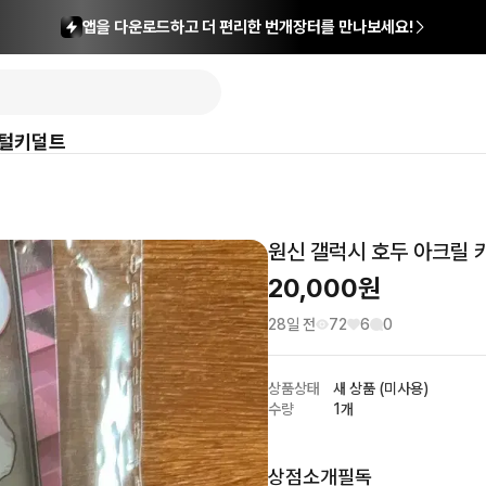
앱을 다운로드하고 더 편리한 번개장터를 만나보세요!
털
키덜트
원신 갤럭시 호두 아크릴 
20,000
원
28일 전
72
6
0
상품상태
새 상품 (미사용)
수량
1개
상점소개필독
