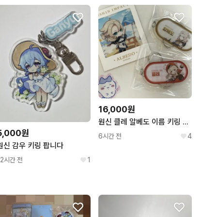
어요.
42
16,000원
원신 클레 알베도 이름 키링 몬드 카페 입장 특전
5,000원
6시간 전
4
원신 감우 키링 팝니다
12시간 전
1