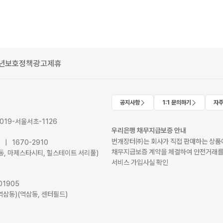
년보호정책
광고제휴
공지사항
1:1 문의하기
자주
2019-서울서초-1126
우리은행 채무지급보증 안내
번개장터㈜는 회사가 직접 판매하는 상품에
41 | 1670-2910
채무지급보증 계약을 체결하여 안전거래를
서초동, 마제스타시티, 힐스테이트 서리풀)
서비스 가입사실 확인
01905
역삼동)(역삼동, 센터필드)