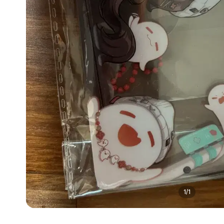
1
/
1