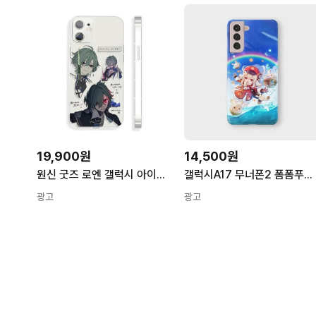
19,900원
14,500원
원신 굿즈 로엔 갤럭시 아이폰 케이스 투명 iPhone 15
갤럭시A17 무너폰2 폼폼푸린 키즈폰 포켓피스폰 원신 케이스 라이덴쇼군 클레 1번
광고
광고