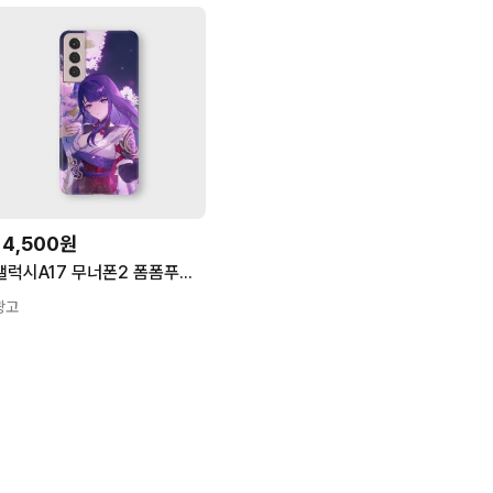
14,500원
갤럭시A17 무너폰2 폼폼푸린 키즈폰 포켓피스폰 원신 케이스 라이덴쇼군 라이덴쇼군 1번
광고