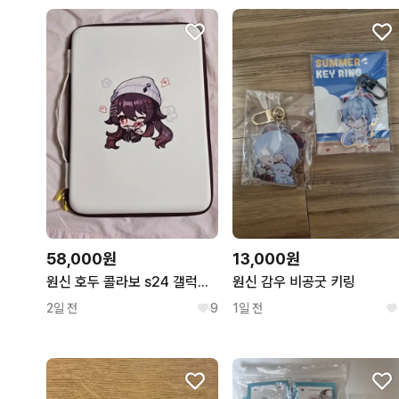
58,000원
13,000원
원신 호두 콜라보 s24 갤럭시탭 타블렛 파우치 케이스
원신 감우 비공굿 키링
2일 전
9
1일 전