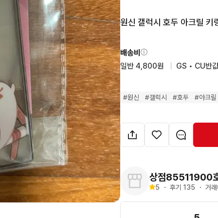
원신 갤럭시 호두 아크릴 키
배송비
일반 4,800원
  |  
GS • CU반값
#
원신
#
갤럭시
#
호두
#
아크릴
상점85511900
5
・
후기 
135
・
거래
5