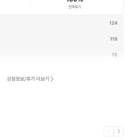
만족후기
124
119
76
.
70
상점정보/후기 더보기
67
49
동일해요.
48
44