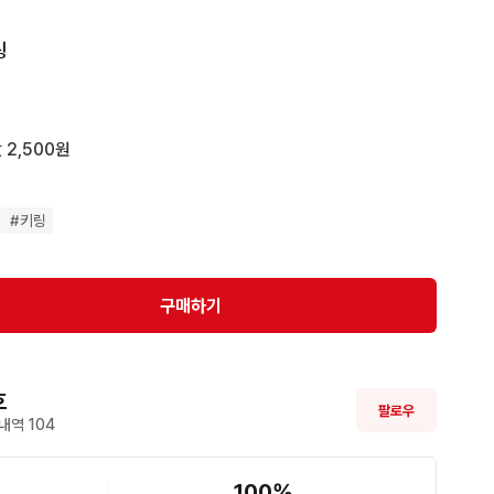
링
 2,500원
#
키링
구매하기
호
팔로우
내역 
104
100
%