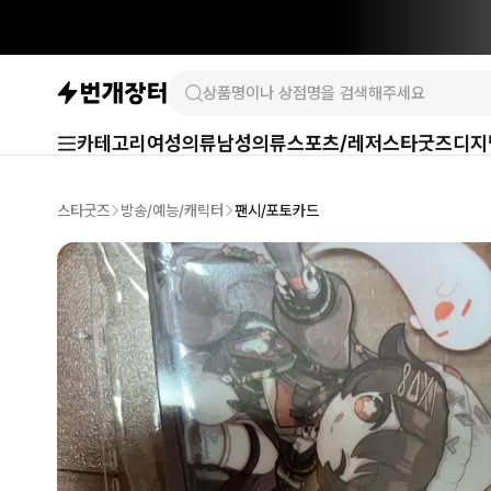
카테고리
여성의류
남성의류
스포츠/레저
스타굿즈
디지
스타굿즈
방송/예능/캐릭터
팬시/포토카드