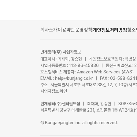
회사소개
이용약관
운영정책
청소
개인정보처리방침
번개장터(주) 사업자정보
대표이사 : 최재화, 강승현 | 개인정보보호책임자 : 박병성
사업자등록번호 : 113-86-45836 | 통신판매업신고 : 
호스팅서비스 제공자 : Amazon Web Services (AWS)
EMAIL : help@bunjang.co.kr | FAX : 02-598-82
주소 : 서울특별시 서초구 서초대로 38길 12, 7, 10층(
사업자정보 확인
번개장터(주)센터필드점
| 최재화, 강승현 | 808-85-
서울특별시 강남구 테헤란로 231, 쇼핑몰동 1층 W124호(
Ⓒ Bungaejangter Inc. all rights reserved.