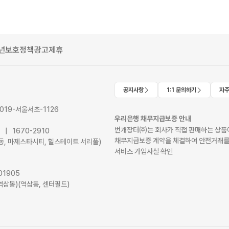
년보호정책
광고제휴
공지사항
1:1 문의하기
자주
2019-서울서초-1126
우리은행 채무지급보증 안내
번개장터㈜는 회사가 직접 판매하는 상품에
41 | 1670-2910
채무지급보증 계약을 체결하여 안전거래를
서초동, 마제스타시티, 힐스테이트 서리풀)
서비스 가입사실 확인
01905
역삼동)(역삼동, 센터필드)