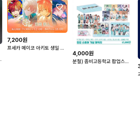
7,200원
프세카 메이코 아키토 생일 쿠지 공구
4,000원
시받아요 하루토 연이 루이쨘
분철) 좀비고등학교 팝업스토어 기념 패키지