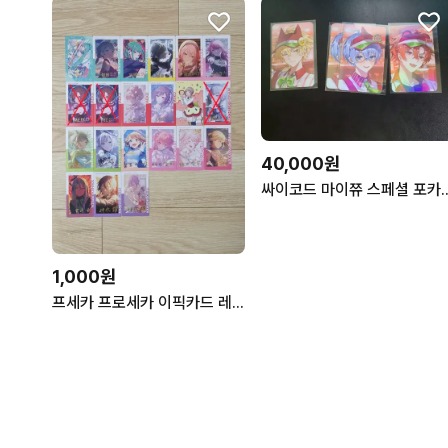
40,000원
싸이코드 마이쮸 스페셜 포카 제
1,000원
프세카 프로세카 이픽카드 레어 미쿠 렌 루카 메이코 호나미 시호 미노리 아이리 코하네 루이 카나데