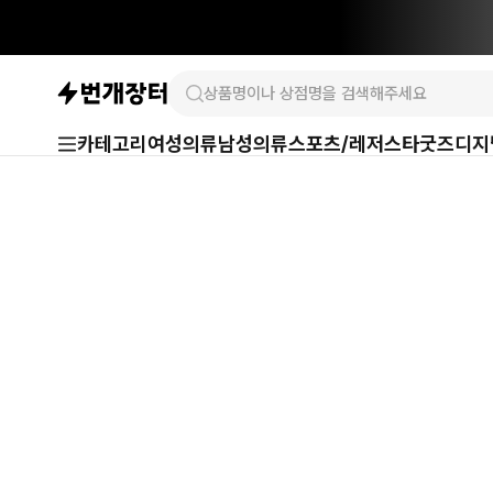
카테고리
여성의류
남성의류
스포츠/레저
스타굿즈
디지