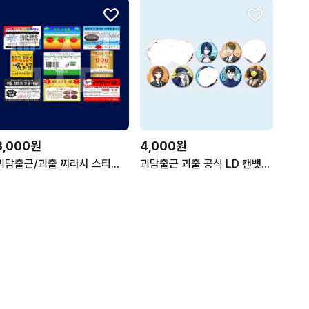
3,000원
4,000원
괴담출근/괴출 찌라시 스티커 재고 판매
괴담출근 괴출 공식 LD 캔뱃지 20개 공구