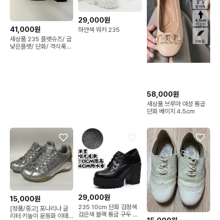
29,000원
41,000원
하얀색 워커 235
새상품 235 플랫슈즈/ 굽
낮은플랫/ 단화/ 격식룩/
꾸안꾸
58,000원
새상품 브루마 여성 통굽
단화 베이지 4.5cm
29,000원
15,000원
235 10cm 단화 검정색
[정품/중고] 포나리나 글
검은색 블랙 통굽 구두 지
리터 키높이 운동화 이태