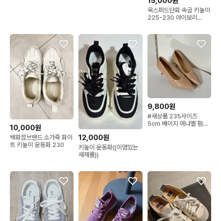
15,000원
뢰계
리Fornarina 스니커즈 실
옥스퍼드단화 속굽 키높이
버 230(EUR 36)
225-230 아이보리
3.5cm 분홍코끼리
9,800원
#새상품 235사이즈
5cm 베이지 에나멜 펌프
10,000원
스 구두
12,000원
백화점브랜드 소가죽 화이
트 키높이 운동화 230
키높이 운동화((이염있는
새제품))