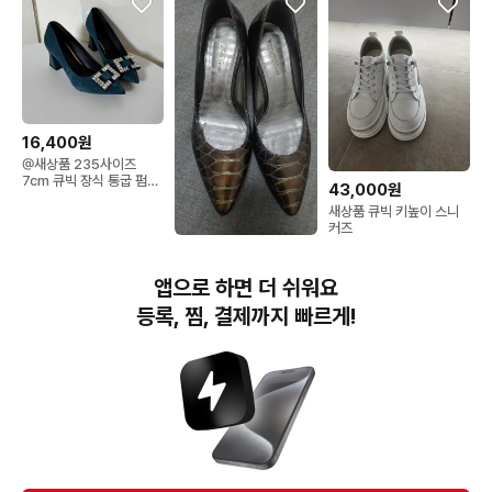
16,400원
@새상품 235사이즈
7cm 큐빅 장식 통굽 펌프
43,000원
스 구두
새상품 큐빅 키높이 스니
커즈
2,000원
zooty paris 여자하이힐
앱으로 하면 더 쉬워요
구두 235
등록, 찜, 결제까지 빠르게!
번개장터(주) 사업자정보, 이용약관 및 기타 법적고지
번개장터㈜는 통신판매중개자이며, 통신판매의 당사자가 아닙니다. 전자상거래 등에서의
소비자보호에 관한 법률 등 관련 법령 및 번개장터㈜의 약관에 따라 상품, 상품정보, 거래에 관한 책임은
개별 판매자에게 귀속하고, 번개장터㈜는 원칙적으로 회원간 거래에 대하여 책임을 지지 않습니다.
다만, 번개장터㈜가 직접 판매하는 상품에 대한 책임은 번개장터㈜에게 귀속합니다.