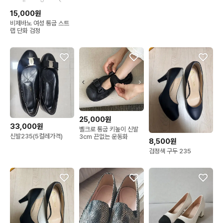
15,000원
비제바노 여성 통굽 스트
랩 단화 검정
25,000원
33,000원
벨크로 통굽 키높이 신발
신발235(5컬레가격)
3cm 끈없는 운동화
8,500원
검정색 구두 235