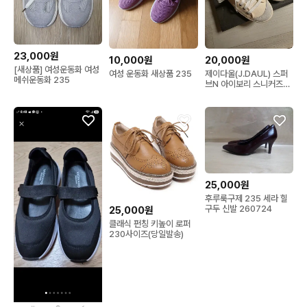
23,000원
10,000원
20,000원
[새상품] 여성운동화 여성
여성 운동화 새상품 235
제이다울(J.DAUL) 스퍼
메쉬운동화 235
브N 아이보리 스니커즈
235
25,000원
후루룩구제 235 세라 힐
구두 신발 260724
25,000원
클래식 펀칭 키높이 로퍼
230사이즈(당일발송)