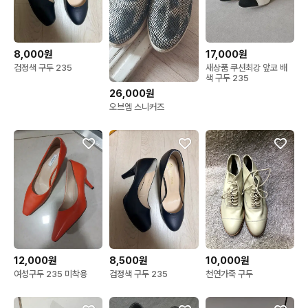
8,000원
17,000원
검정색 구두 235
새상품 쿠션최강 앞코 배
색 구두 235
26,000원
오브엠 스니커즈
12,000원
8,500원
10,000원
여성구두 235 미착용
검정색 구두 235
천연가죽 구두