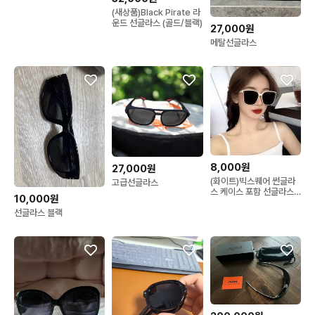
단 패션선글라스
(새상품)Black Pirate 라
운드 선글라스 (골드/블랙)
27,000원
메탈선글라스
8,000원
27,000원
(화이트)빅스퀘어 썬글라
고급선글라스
스 케이스 포함 선글라스
10,000원
여름 비치 여행 눈 보호
선글라스 블랙