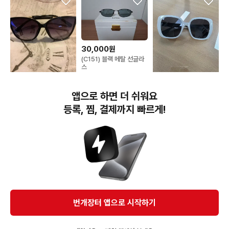
30,000원
(C151) 블랙 메탈 선글라
스
28,000원
15,000원
앱으로 하면 더 쉬워요
선글라스(새것)
고급썬글라스(새상품)
등록, 찜, 결제까지 빠르게!
번개장터(주) 사업자정보, 이용약관 및 기타 법적고지
번개장터㈜는 통신판매중개자이며, 통신판매의 당사자가 아닙니다. 전자상거래 등에서의
소비자보호에 관한 법률 등 관련 법령 및 번개장터㈜의 약관에 따라 상품, 상품정보, 거래에 관한 책임은
개별 판매자에게 귀속하고, 번개장터㈜는 원칙적으로 회원간 거래에 대하여 책임을 지지 않습니다.
다만, 번개장터㈜가 직접 판매하는 상품에 대한 책임은 번개장터㈜에게 귀속합니다.
Ⓒ Bungaejangter Inc. all rights reserved.
번개장터 앱으로 시작하기
APP 다운로드