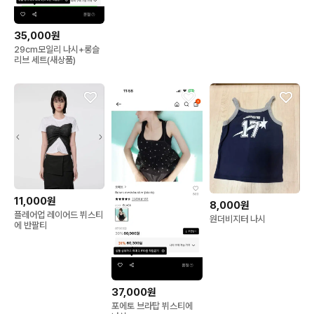
M
로우
35,000원
29cm모일리 나시+롱슬
리브 세트(새상품)
11,000원
8,000원
플레어업 레이어드 뷔스티
원더비지터 나시
에 반팔티
37,000원
포에토 브라탑 뷔스티에