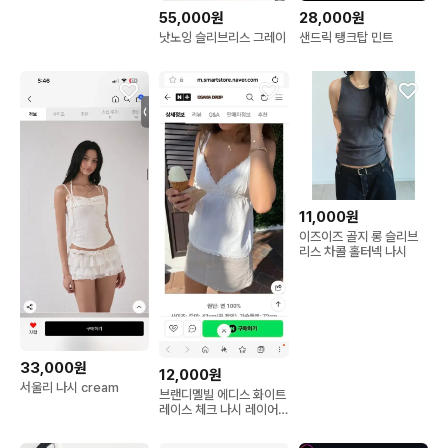
55,000원
28,000원
낫노잉 슬리브리스 그레이
샌드릭 탱크탑 민트
11,000원
이즈이즈 골지 롱 슬리브
리스 차콜 홀터넥 나시
33,000원
12,000원
서울리 나시 cream
브랜디멜빌 에디스 화이트
레이스 체크 나시 레이어
드 뷔스티에