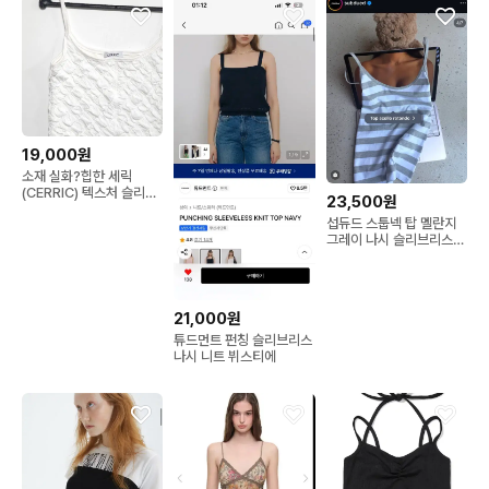
19,000원
소재 실화?힙한 세릭
(CERRIC) 텍스처 슬리브
23,500원
리스 나시 화이트
섭듀드 스툽넥 탑 멜란지
그레이 나시 슬리브리스
subdued
21,000원
튜드먼트 펀칭 슬리브리스
나시 니트 뷔스티에