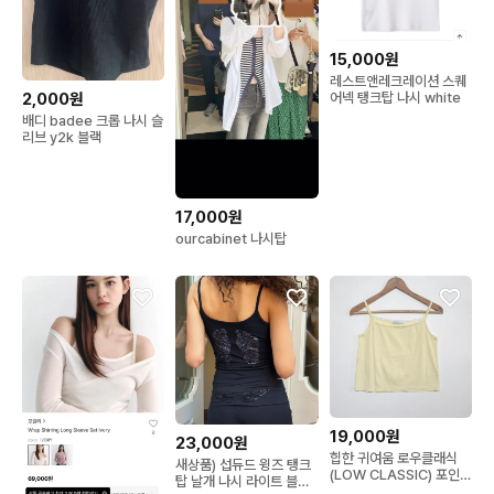
15,000원
레스트앤레크레이션 스퀘
2,000원
어넥 탱크탑 나시 white
배디 badee 크롭 나시 슬
리브 y2k 블랙
17,000원
ourcabinet 나시탑
19,000원
23,000원
힙한 귀여움 로우클래식
새상품) 섭듀드 윙즈 탱크
(LOW CLASSIC) 포인텔
탑 날개 나시 라이트 블루
리본 슬리브리스 나시 옐