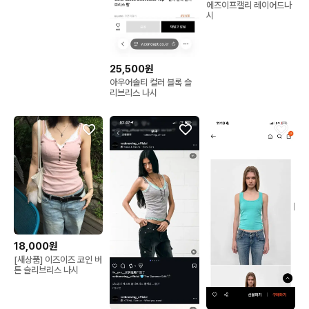
에즈이프캘리 레이어드나
시
25,500원
아우어솔티 컬러 블록 슬
리브리스 나시
18,000원
[새상품] 이즈이즈 코인 버
튼 슬리브리스 나시