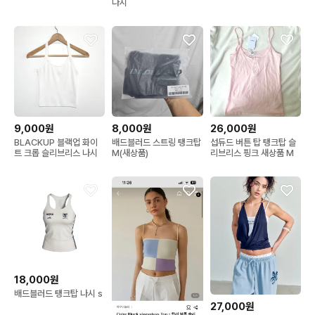
나시
9,000원
8,000원
26,000원
BLACKUP 블랙업 화이
배드블러드 스트링 탱크탑
섭듀드 버튼 탑 탱크탑 슬
트 크롭 슬리브리스 나시
M(새상품)
리브리스 핑크 새상품 M
18,000원
배드블러드 탱크탑 나시 s
27,000원