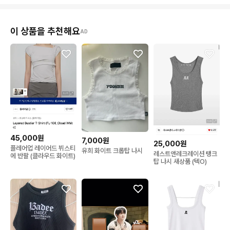
이 상품을 추천해요
AD
45,000원
7,000원
25,000원
플레어업 레이어드 뷔스티
유희 화이트 크롭탑 나시
레스트앤레크레이션 탱크
에 반팔 (클라우드 화이트)
탑 나시 새상품 (텍O)