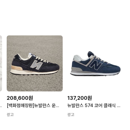
208,600원
137,200원
 헤리티지 네이비 U574RH2
[백화점매장판]뉴발란스 운동화 574 PREMIUM AND POTTERY 네이비 U574BG2 260 네이비 NAVY
뉴발란스 574 코어 클래식 빈티지 네이비 화이트 스니커즈 커플화 ML574EVN 265
광고
광고