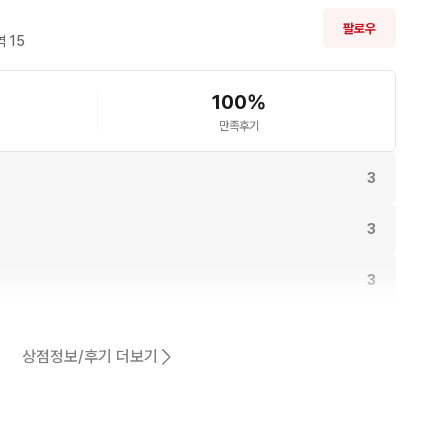
팔로우
 
15
100
%
만족후기
3
3
3
3
상점정보/후기 더보기
동일해요.
2
어요.
2