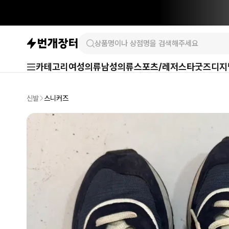
카테고리
여성의류
남성의류
스포츠/레저
스타굿즈
디지
신발
스니커즈