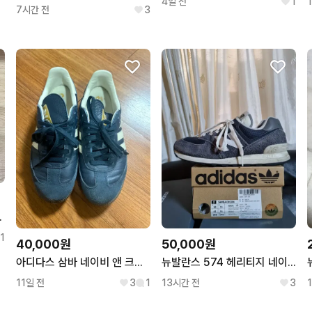
4일 전
1
7시간 전
3
랙 265
1
40,000원
50,000원
아디다스 삼바 네이비 앤 크림 265
뉴발란스 574 헤리티지 네이비 270
11일 전
3
1
13시간 전
3