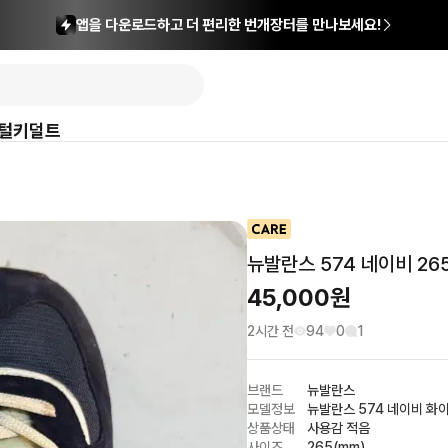
앱을 다운로드하고 더 편리한 번개장터를 만나보세요!
털
키덜트
뉴발란스 574 네이비 26
45,000
원
2시간 전
94
0
1
브랜드
뉴발란스
모델정보
뉴발란스 574 네이비 화
상품상태
사용감 적음
사이즈
265(mm)