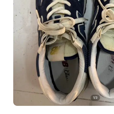
1
/
3