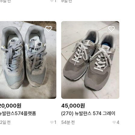
15일 전
1
9일 전
20,000원
45,000원
뉴발란스574플랫폼
(270) 뉴발란스 574 그레이
12일 전
1
54분 전
4