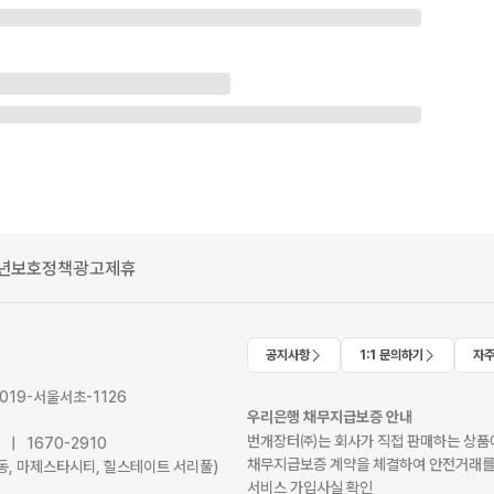
년보호정책
광고제휴
공지사항
1:1 문의하기
자주
2019-서울서초-1126
우리은행 채무지급보증 안내
번개장터㈜는 회사가 직접 판매하는 상품에
41 | 1670-2910
채무지급보증 계약을 체결하여 안전거래를
서초동, 마제스타시티, 힐스테이트 서리풀)
서비스 가입사실 확인