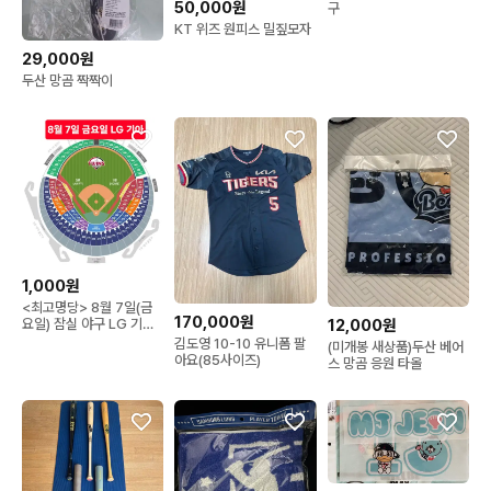
50,000원
구
KT 위즈 원피스 밀짚모자
29,000원
두산 망곰 짝짝이
1,000원
<최고명당> 8월 7일(금
170,000원
12,000원
요일) 잠실 야구 LG 기아
레드 네이비 외야
김도영 10-10 유니폼 팔
(미개봉 새상품)두산 베어
아요(85사이즈)
스 망곰 응원 타올