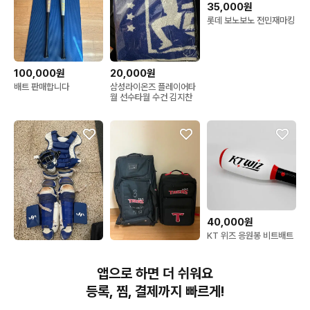
35,000원
롯데 보노보노 전민재마킹
100,000원
20,000원
배트 판매합니다
삼성라이온즈 플레이어타
월 선수타월 수건 김지찬
40,000원
KT 위즈 응원봉 비트배트
800,000원
470,000원
하타케야마 포수장비
기아타이거즈 아이앱 선수
앱으로 하면 더 쉬워요
지급용 가방 캐리어
등록, 찜, 결제까지 빠르게!