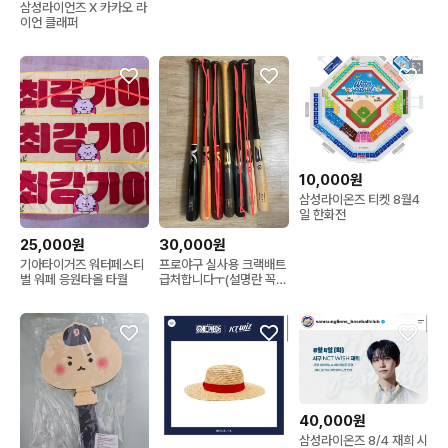
삼성라이언즈 X 카카오 라
매
이언 클래퍼
10,000원
삼성라이온즈 티켓 8월4
일 한화전
25,000원
30,000원
기아타이거즈 워터페스티
프로야구 실사용 크랙배트
벌 워페 응원타올 타월
급처합니다ㅜ(설명란 꼭
읽어주세요!)
40,000원
삼성라이온즈 8/4 재희 시