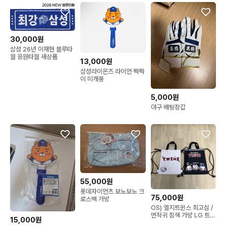
30,000원
삼성 26년 이재현 블루타
월 응원타월 새상품
13,000원
삼성라이온즈 라이언 짝짝
이 미개봉
5,000원
야구 배팅장갑
55,000원
롯데자이언츠 보노보노 크
75,000원
로스백 가방
OS) 엘지트윈스 최고심 /
먼작귀 짐색 가방 LG 트윈
15,000원
스 짐색 가방 2개 일괄 판